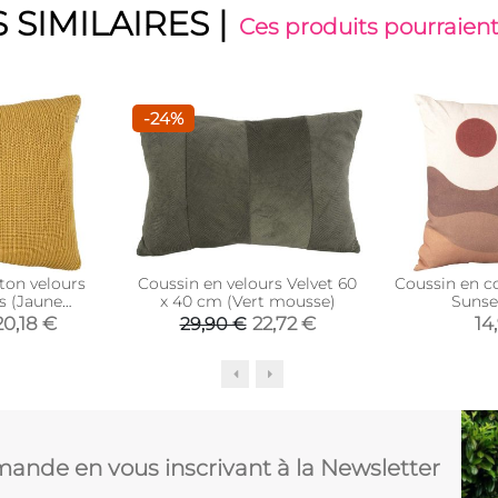
 SIMILAIRES
|
Ces produits pourraient
-24%
ton velours
Coussin en velours Velvet 60
Coussin en c
s (Jaune
x 40 cm (Vert mousse)
Sunse
rde)
20,18 €
22,72 €
14
29,90 €
ande en vous inscrivant à la Newsletter