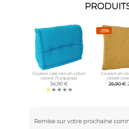
PRODUITS
-25%
Coussin cale-rein en coton
Coussin en co
coloré (Turquoise)
côtelé Line
mouta
34,90 €
26,90 €
Remise sur votre prochaine comm