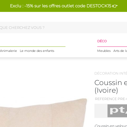
Exclu : -15% sur les offres outlet code DESTOCK15 👉
DÉCO
Animalerie
Le monde des enfants
Meubles
Arts de l
DÉCORATION INT
Coussin e
(Ivoire)
REFERENCE PRE-
Coussin en velour