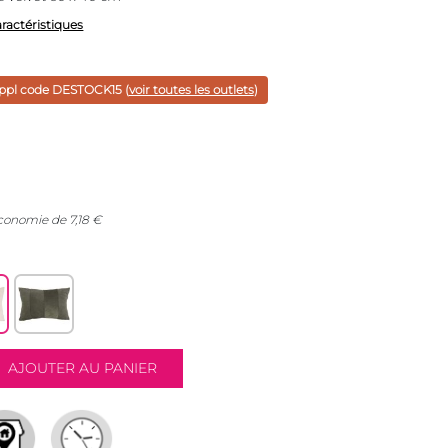
aractéristiques
ppl code
DESTOCK15
(
voir toutes les outlets
)
économie de
7,18
€