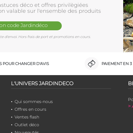
stuces déco et offres privilègiées
on valable sur l'ensemble des produits
mon code Jardindéco
e d'envoi. Hors frais de port et promotions en cours.
RS POUR CHANGER D'AVIS
PAIEMENT EN 3 
L'UNIVERS JARDINDECO
B
Po
Qui sommes-nous
> 
Offres en cours
Ventes flash
Outlet déco
Nouveautés