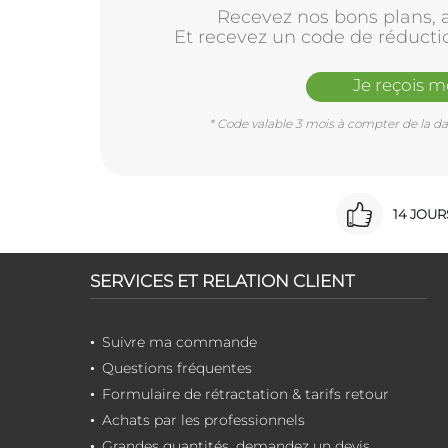
Recevez nos bons plans, a
Et recevez un code de réducti
Je reçois 
* Code valable 3 mois à compter de la dat
14 JOU
SERVICES ET RELATION CLIENT
Suivre ma commande
Questions fréquentes
Formulaire de rétractation & tarifs retour
Achats par les professionnels
Grandes quantités, demandez un devis