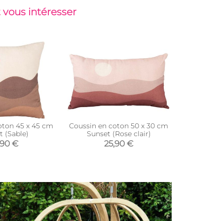
 vous intéresser
oton 45 x 45 cm
Coussin en coton 50 x 30 cm
Coussin en
t (Sable)
Sunset (Rose clair)
Sun
,90 €
25,90 €