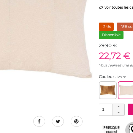
voir toutes les c
-24%
-15% su
Disponible
29,90 €
22,72 €
Vous réalisez une 
Couleur :
Ivoire