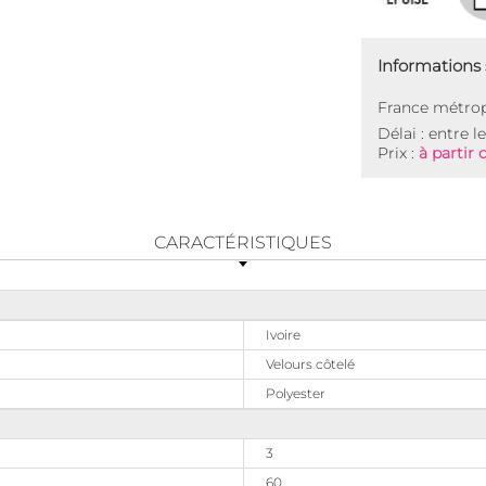
Informations s
France métrop
Délai : entre l
Prix :
à partir 
CARACTÉRISTIQUES
Ivoire
Velours côtelé
Polyester
3
60