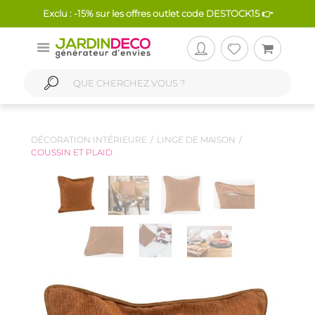
Exclu : -15% sur les offres outlet code DESTOCK15 👉
DÉCORATION INTÉRIEURE
LINGE DE MAISON
COUSSIN ET PLAID