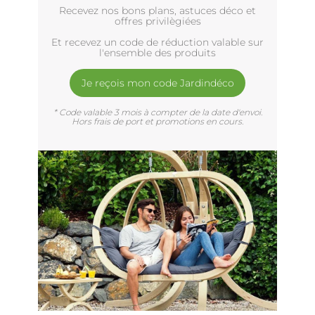
Recevez nos bons plans, astuces déco et
offres privilègiées
Et recevez un code de réduction valable sur
l'ensemble des produits
Je reçois mon code Jardindéco
* Code valable 3 mois à compter de la date d'envoi.
Hors frais de port et promotions en cours.