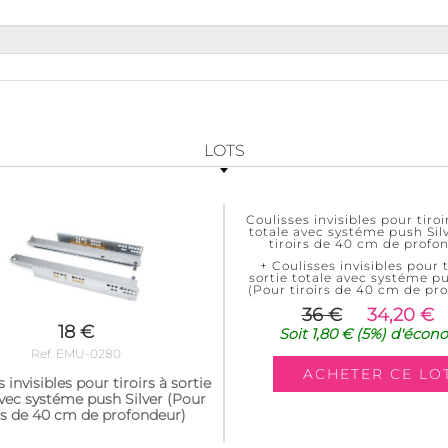
LOTS
Coulisses invisibles pour tiroi
totale avec systéme push Sil
tiroirs de 40 cm de profo
+ Coulisses invisibles pour t
sortie totale avec systéme pu
(Pour tiroirs de 40 cm de pr
36 €
34,20 €
18 €
Soit
1,80 €
(5%)
d'écon
Ref. EMU-0280
 invisibles pour tiroirs à sortie
avec systéme push Silver (Pour
irs de 40 cm de profondeur)