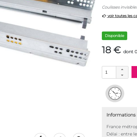
Coulisses invisible
voir toutes les c
Disponible
18 €
dont 0
Informations s
France métrop
Délai : entre l