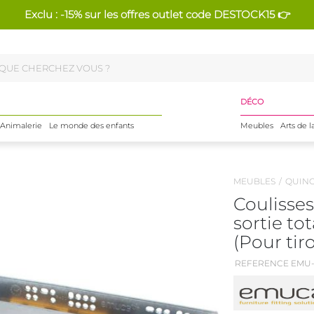
Exclu : -15% sur les offres outlet code DESTOCK15 👉
DÉCO
Animalerie
Le monde des enfants
Meubles
Arts de l
MEUBLES
QUINC
Coulisses 
sortie to
(Pour tir
REFERENCE EMU-