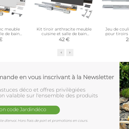
anc meuble
Kit tiroir anthracite meuble
Jeu de couli
lle de bain
cuisine et salle de bain
pour tiroirs
iroir de 35 x
Concept (Pour tiroir de 35 x
avec ferme
€
42 €
2
cm)
18.5 cm)
Silver (Pour
de pro
ande en vous inscrivant à la Newsletter
stuces déco et offres privilègiées
on valable sur l'ensemble des produits
mon code Jardindéco
e d'envoi. Hors frais de port et promotions en cours.