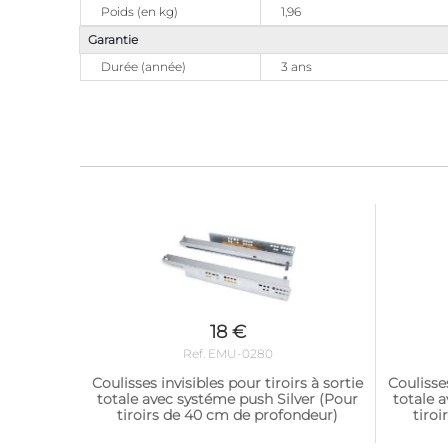
Poids (en kg)
1,96
Garantie
Durée (année)
3 ans
18 €
Ref. EMU-0280
Coulisses invisibles pour tiroirs à sortie
Coulisses
totale avec systéme push Silver (Pour
totale 
tiroirs de 40 cm de profondeur)
tiro