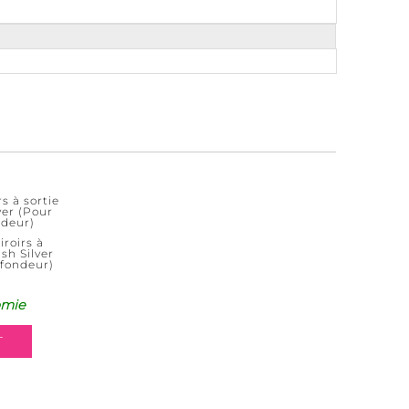
rs à sortie
ver (Pour
ndeur)
iroirs à
sh Silver
ofondeur)
omie