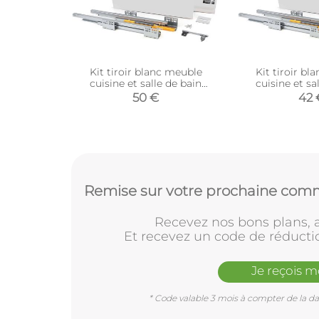
Kit tiroir blanc meuble
Kit tiroir bl
cuisine et salle de bain
cuisine et sa
Concept (Pour tiroir de 50 x
Concept (Pour t
50 €
42 
18.5 cm)
18.5 
Remise sur votre prochaine comm
Recevez nos bons plans, a
Et recevez un code de réducti
Je reçois 
* Code valable 3 mois à compter de la dat