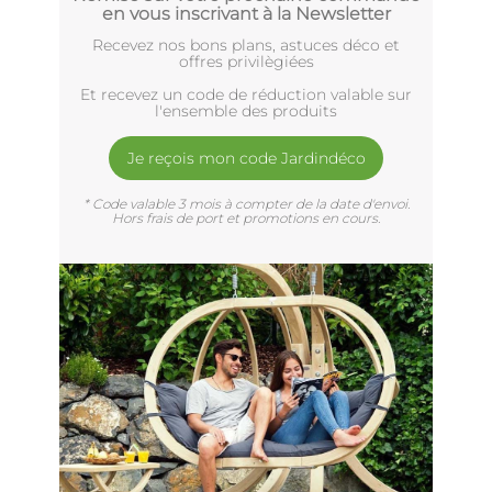
en vous inscrivant à la Newsletter
Recevez nos bons plans, astuces déco et
offres privilègiées
Et recevez un code de réduction valable sur
l'ensemble des produits
Je reçois mon code Jardindéco
* Code valable 3 mois à compter de la date d'envoi.
Hors frais de port et promotions en cours.