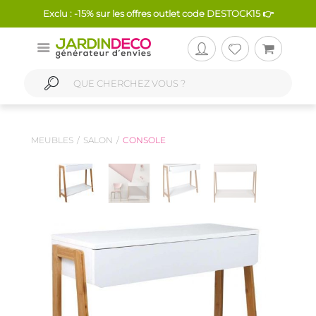
Exclu : -15% sur les offres outlet code DESTOCK15 👉
MEUBLES
SALON
CONSOLE