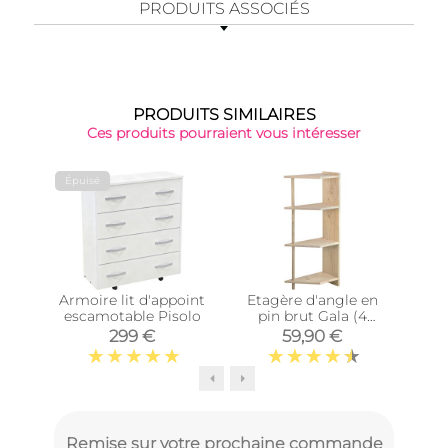
PRODUITS ASSOCIÉS
PRODUITS SIMILAIRES
Ces produits pourraient vous intéresser
Épuisé
Armoire lit d'appoint
Etagère d'angle en
Cub
escamotable Pisolo
pin brut Gala (4
tablettes)
Di
299 €
59,90 €
Remise sur votre prochaine commande