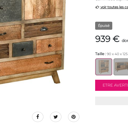
voir toutes les c
Épuisé
939 €
don
Taille :
90 x 40 x 12