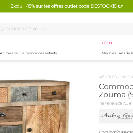
Exclu : -15% sur les offres outlet code DESTOCK15 👉
DÉCO
Animalerie
Le monde des enfants
Meubles
Arts de l
MEUBLES
SALO
Commode
Zouma (9
REFERENCE AUB-
Commode asymétriq