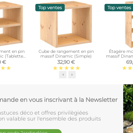
Top ventes
Top ventes
ment en pin
Cube de rangement en pin
Étagère mo
c (Tablette
massif Dinamic (Simple)
massif Dinam
iaire)
0 €
32,90 €
69
ande en vous inscrivant à la Newsletter
stuces déco et offres privilègiées
on valable sur l'ensemble des produits