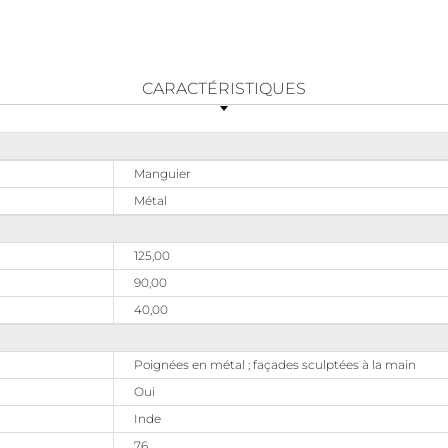
CARACTÉRISTIQUES
Manguier
Métal
125,00
90,00
40,00
Poignées en métal ; façades sculptées à la main
Oui
Inde
76