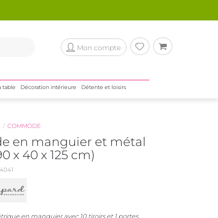
Mon compte
a table
Décoration intérieure
Détente et loisirs
N
COMMODE
 en manguier et métal
0 x 40 x 125 cm)
4041
ue en manguier avec 10 tiroirs et 1 portes