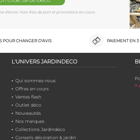
mon code Jardindéco
e d'envoi. Hors frais de port et promotions en cours.
RS POUR CHANGER D'AVIS
PAIEMENT EN 3 
L'UNIVERS JARDINDECO
B
Po
Qui sommes-nous
> 
Offres en cours
Ventes flash
Outlet déco
Nouveautés
Nos marques
Collections Jardindeco
Conseils décoration & jardin