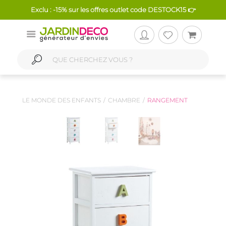
Exclu : -15% sur les offres outlet code DESTOCK15 👉
LE MONDE DES ENFANTS
CHAMBRE
RANGEMENT