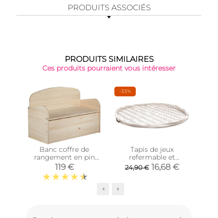
PRODUITS ASSOCIÉS
PRODUITS SIMILAIRES
Ces produits pourraient vous intéresser
-33%
Banc coffre de
Tapis de jeux
Ran
rangement en pin
refermable et
cu
brut 78 litres
transportable 120 cm
30
119 €
16,68 €
24,90 €