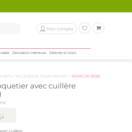
Mon compte
a table
Décoration intérieure
Détente et loisirs
NFANTS
ACCESSOIRE POUR ENFANT
REPAS DE BÉBÉ
oquetier avec cuillère
)
192
avec cuillère