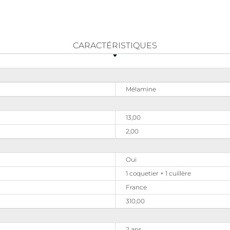
CARACTÉRISTIQUES
Mélamine
13,00
2,00
Oui
1 coquetier + 1 cuillère
France
310,00
2 ans