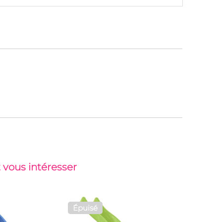
 vous intéresser
Épuisé
Top vent