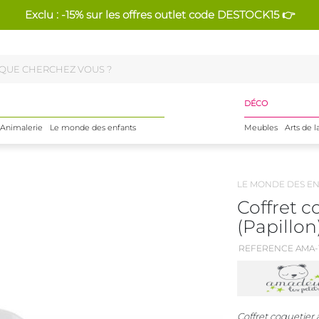
Exclu : -15% sur les offres outlet code DESTOCK15 👉
DÉCO
Animalerie
Le monde des enfants
Meubles
Arts de l
LE MONDE DES E
Coffret c
(Papillon
REFERENCE AMA-1
Coffret coquetier 