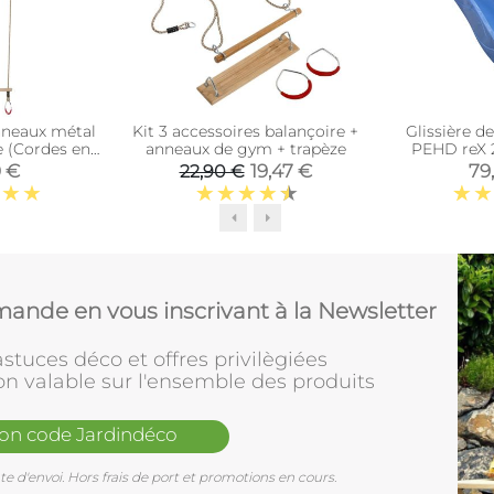
nneaux métal
Kit 3 accessoires balançoire +
Glissière 
e (Cordes en
anneaux de gym + trapèze
PEHD reX 
thétique)
0 €
19,47 €
79
22,90 €
ande en vous inscrivant à la Newsletter
stuces déco et offres privilègiées
on valable sur l'ensemble des produits
mon code Jardindéco
e d'envoi. Hors frais de port et promotions en cours.