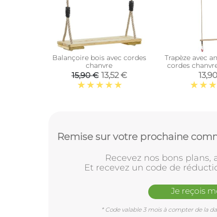
Balançoire bois avec cordes
Trapèze avec a
chanvre
cordes chanvr
chanvre syn
13,52 €
13,9
15,90 €
Remise sur votre prochaine comm
Recevez nos bons plans, a
Et recevez un code de réducti
Je reçois 
* Code valable 3 mois à compter de la dat