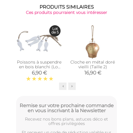
PRODUITS SIMILAIRES
Ces produits pourraient vous intéresser
Lot
de 5
Poissons à suspendre
Cloche en métal doré
Susp
en bois blanchi (Lot
vieilli (Taille 2)
en 
de 5)
6,90 €
16,90 €
Remise sur votre prochaine commande
en vous inscrivant à la Newsletter
Recevez nos bons plans, astuces déco et
offres privilègiées
Et recevez un code de réduction valable sur