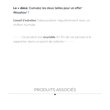
Le + déco:
Cumulez les deux tailles pour un effet '
Wouahou' !
Dépoussiérer régulièrement avec un
Conseil d'entretien:
chiffon humide.
- - - - - Ce produit est
. En fin de vie, pensez à le
recyclable
rapporter dans un point de collecte ! - - - - -
PRODUITS ASSOCIÉS