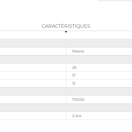
CARACTÉRISTIQUES
Résine
26
17
12
700,00
2 ans