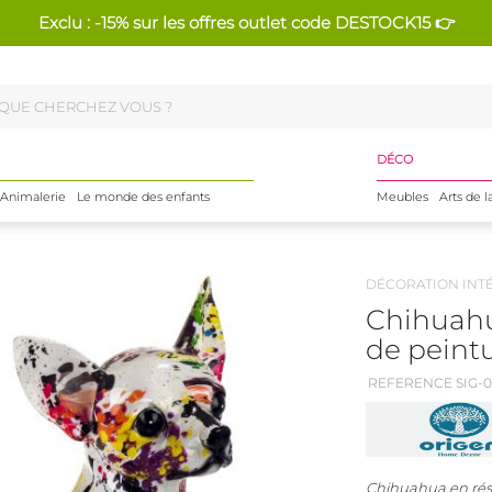
Exclu : -15% sur les offres outlet code DESTOCK15 👉
DÉCO
Animalerie
Le monde des enfants
Meubles
Arts de l
DÉCORATION INT
Chihuahua
de peint
REFERENCE SIG-0
Chihuahua en rési