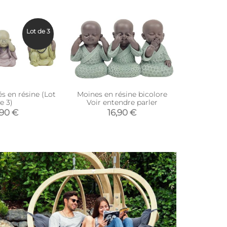
Lot de 3
s en résine (Lot
Moines en résine bicolore
Léopard en 
e 3)
Voir entendre parler
,90 €
16,90 €