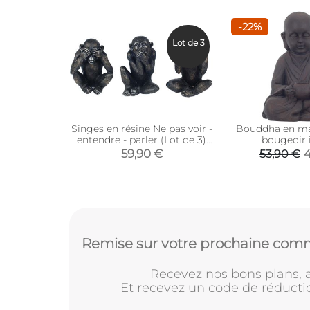
-22%
Lot de 3
Singes en résine Ne pas voir -
Bouddha en ma
entendre - parler (Lot de 3)
bougeoir 
(Modèle 1)
59,90 €
4
53,90 €
Remise sur votre prochaine comm
Recevez nos bons plans, a
Et recevez un code de réducti