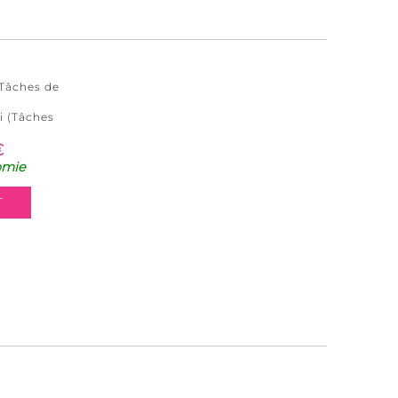
(Tâches de
i (Tâches
€
omie