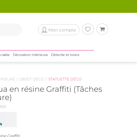
Mon compte
a table
Décoration intérieure
Détente et loisirs
ÉRIEURE
OBJET DÉCO
STATUETTE DÉCO
 en résine Graffiti (Tâches
ure)
103
ne Graffiti