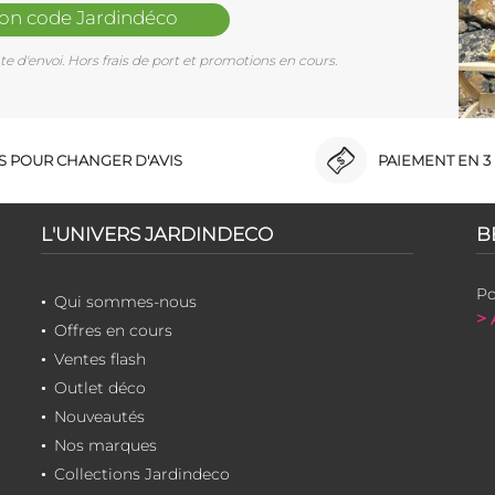
mon code Jardindéco
e d'envoi. Hors frais de port et promotions en cours.
RS POUR CHANGER D'AVIS
PAIEMENT EN 3 
L'UNIVERS JARDINDECO
B
Po
Qui sommes-nous
> 
Offres en cours
Ventes flash
Outlet déco
Nouveautés
Nos marques
Collections Jardindeco