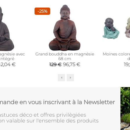
-25%
gnésie avec
Grand bouddha en magnésie
Moines coloré
intégré
68 cm
d
2,04 €
96,75 €
19
129 €
ande en vous inscrivant à la Newsletter
stuces déco et offres privilègiées
on valable sur l'ensemble des produits