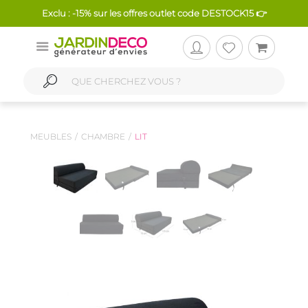
Exclu : -15% sur les offres outlet code DESTOCK15 👉
MEUBLES
CHAMBRE
LIT