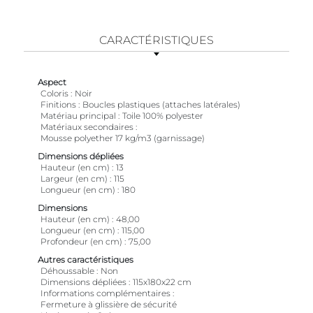
CARACTÉRISTIQUES
Aspect
Coloris
Noir
Finitions
Boucles plastiques (attaches latérales)
Matériau principal
Toile 100% polyester
Matériaux secondaires
Mousse polyether 17 kg/m3 (garnissage)
Dimensions dépliées
Hauteur (en cm)
13
Largeur (en cm)
115
Longueur (en cm)
180
Dimensions
Hauteur (en cm)
48,00
Longueur (en cm)
115,00
Profondeur (en cm)
75,00
Autres caractéristiques
Déhoussable
Non
Dimensions dépliées
115x180x22 cm
Informations complémentaires
Fermeture à glissière de sécurité