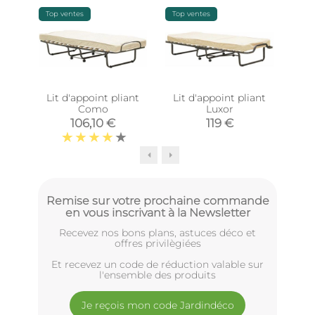
Top ventes
Top ventes
Lit d'appoint pliant
Lit d'appoint pliant
L
Como
Luxor
mét
106,10 €
119 €
Remise sur votre prochaine commande
en vous inscrivant à la Newsletter
Recevez nos bons plans, astuces déco et
offres privilègiées
Et recevez un code de réduction valable sur
l'ensemble des produits
Je reçois mon code Jardindéco