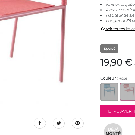
Finition laquée
Avec accoudoir
Hauteur de si
Longueur 38 cm
voir toutes les c
Épuisé
19,90 €
Couleur :
Rose