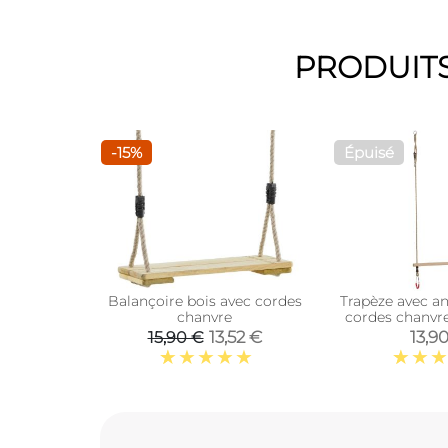
PRODUITS
-15%
Épuisé
Balançoire bois avec cordes
Trapèze avec a
chanvre
cordes chanvr
chanvre syn
13,52 €
13,9
15,90 €