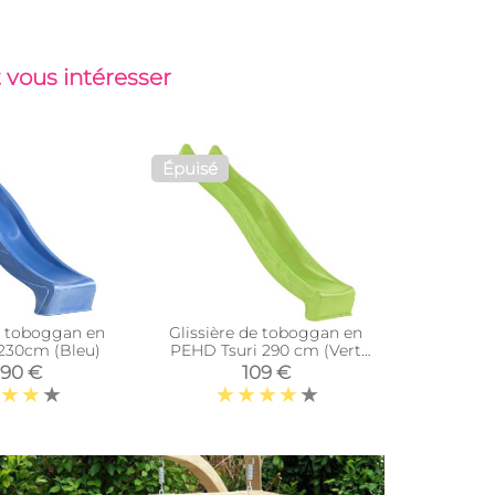
 vous intéresser
Épuisé
Top vent
de toboggan en
Glissière de toboggan en
Glissière
230cm (Bleu)
PEHD Tsuri 290 cm (Vert
vague en
lemon)
cm (
,90 €
109 €