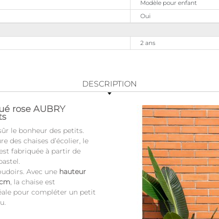
Modèle pour enfant
Oui
2 ans
DESCRIPTION
aqué rose AUBRY
ts
sûr le bonheur des petits.
e des chaises d’écolier, le
 est fabriquée à partir de
pastel.
oudoirs. Avec une
hauteur
 cm
, la chaise est
déale pour compléter un petit
eu.