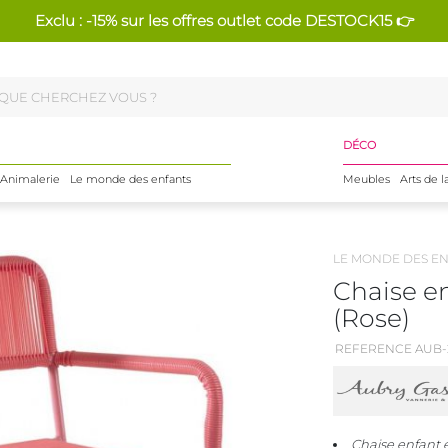
Exclu : -15% sur les offres outlet code DESTOCK15 👉
DÉCO
Animalerie
Le monde des enfants
Meubles
Arts de l
LE MONDE DES E
Chaise en
(Rose)
REFERENCE AUB-
Chaise enfant 