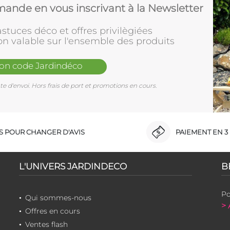
ande en vous inscrivant à la Newsletter
stuces déco et offres privilègiées
on valable sur l'ensemble des produits
mon code Jardindéco
e d'envoi. Hors frais de port et promotions en cours.
RS POUR CHANGER D'AVIS
PAIEMENT EN 3 
L'UNIVERS JARDINDECO
B
Po
Qui sommes-nous
> 
Offres en cours
Ventes flash