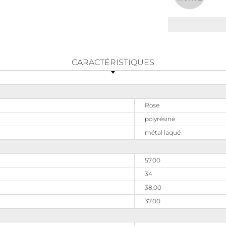
CARACTÉRISTIQUES
Rose
polyrésine
métal laqué
57,00
34
38,00
37,00