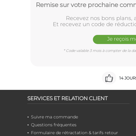
Remise sur votre prochaine comm
Recevez nos bons plans, a
Et recevez un code de réducti
Je reçois 
* Code valable 3 mois à compter de la dat
14 JOU
SERVICES ET RELATION CLIENT
Suivre ma commande
Questions fréquentes
Formulaire de rétractation & tarifs retour