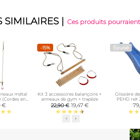
 SIMILAIRES
|
Ces produits pourraient
-15%
Épuisé
nneaux métal
Kit 3 accessoires balançoire +
Glissière 
e (Cordes en
anneaux de gym + trapèze
PEHD reX 
thétique)
0 €
19,47 €
79
22,90 €