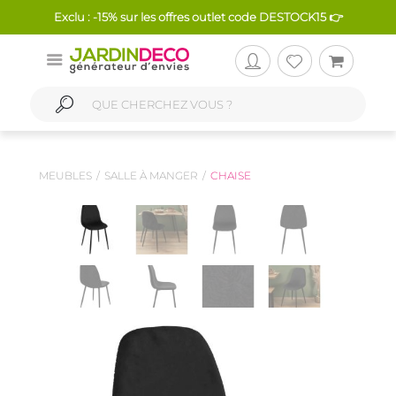
Exclu : -15% sur les offres outlet code DESTOCK15 👉
MEUBLES
SALLE À MANGER
CHAISE