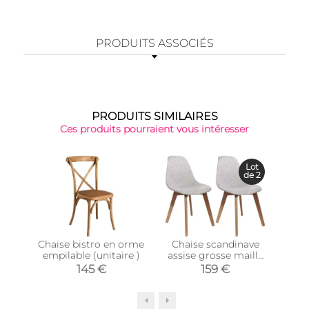
PRODUITS ASSOCIÉS
PRODUITS SIMILAIRES
Ces produits pourraient vous intéresser
Top 
Lot
de 2
Chaise bistro en orme
Chaise scandinave
Chai
empilable (unitaire )
assise grosse maille
emp
(Lot de 2) (Gris)
145 €
159 €