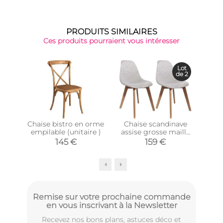
PRODUITS SIMILAIRES
Ces produits pourraient vous intéresser
Lot
de 2
Chaise bistro en orme
Chaise scandinave
Chai
empilable (unitaire )
assise grosse maille
emp
(Lot de 2) (Gris)
145 €
159 €
Remise sur votre prochaine commande
en vous inscrivant à la Newsletter
Recevez nos bons plans, astuces déco et