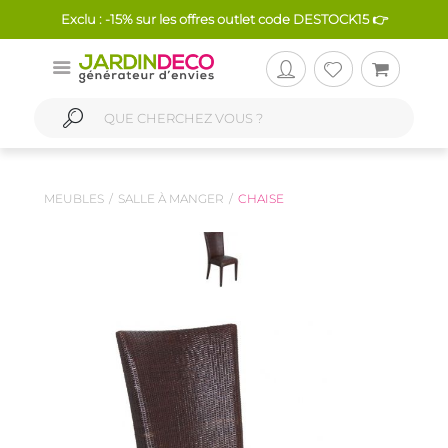
Exclu : -15% sur les offres outlet code DESTOCK15 👉
MEUBLES
SALLE À MANGER
CHAISE