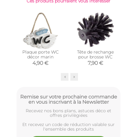
Ces produits pourraient vous intéresser
Plaque porte WC
Tête de rechange
Sup
décor marin
pour brosse WC
av
4,90 €
7,90 €
Remise sur votre prochaine commande
en vous inscrivant à la Newsletter
Recevez nos bons plans, astuces déco et
offres privilègiées
Et recevez un code de réduction valable sur
l'ensemble des produits