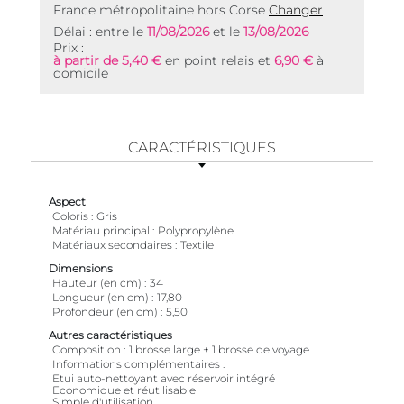
France métropolitaine hors Corse
Changer
Délai : entre le
11/08/2026
et le
13/08/2026
Prix :
à partir de 5,40 €
en point relais et
6,90 €
à
domicile
CARACTÉRISTIQUES
Aspect
Coloris
Gris
Matériau principal
Polypropylène
Matériaux secondaires
Textile
Dimensions
Hauteur (en cm)
34
Longueur (en cm)
17,80
Profondeur (en cm)
5,50
Autres caractéristiques
Composition
1 brosse large + 1 brosse de voyage
Informations complémentaires
Etui auto-nettoyant avec réservoir intégré
Economique et réutilisable
Simple d'utilisation