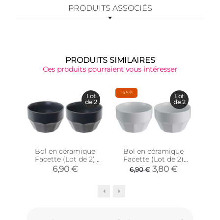
PRODUITS ASSOCIÉS
PRODUITS SIMILAIRES
Ces produits pourraient vous intéresser
-45%
-38
Lot
Lot
de 2
de 2
Bol en céramique
Bol en céramique
Facette (Lot de 2)
Facette (Lot de 2)
po
(Anthracite)
(Gris clair)
6,90 €
3,80 €
6,90 €