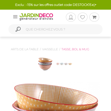
Exclu : -15% sur les offres outlet code DESTOCK15 👉
ARTS DE LA TABLE
VAISSELLE
TASSE, BOL & MUG