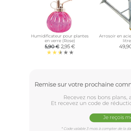
Humidificateur pour plantes
Arrosoir en acie
en verre (Rose)
litr
2,95 €
49,9
5,90 €
Remise sur votre prochaine comm
Recevez nos bons plans, a
Et recevez un code de réducti
Je reçois 
* Code valable 3 mois à compter de la dat