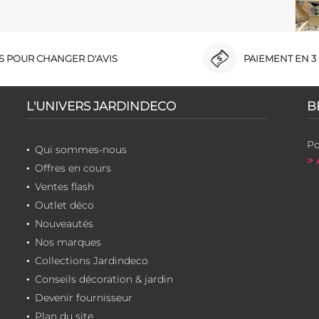
RS POUR CHANGER D'AVIS
PAIEMENT EN 3 
L'UNIVERS JARDINDECO
B
Po
Qui sommes-nous
> 
Offres en cours
Ventes flash
Outlet déco
Nouveautés
Nos marques
Collections Jardindeco
Conseils décoration & jardin
Devenir fournisseur
Plan du site