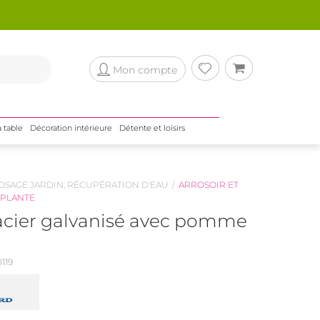
Mon compte
a table
Décoration intérieure
Détente et loisirs
OSAGE JARDIN, RÉCUPÉRATION D'EAU
ARROSOIR ET
 PLANTE
 acier galvanisé avec pomme
119