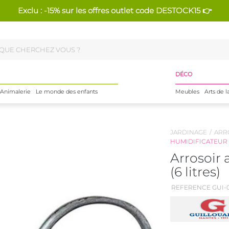
Exclu : -15% sur les offres outlet code DESTOCK15 👉
DÉCO
Animalerie
Le monde des enfants
Meubles
Arts de l
JARDINAGE
ARR
HUMIDIFICATEUR
Arrosoir
(6 litres)
REFERENCE GUI-0