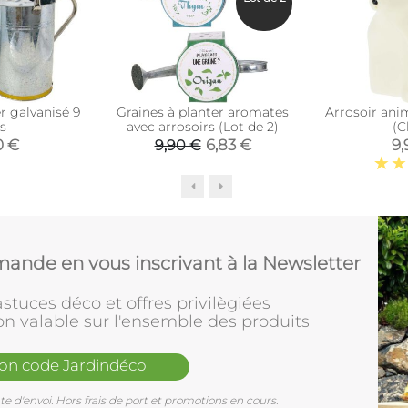
r galvanisé 9
Graines à planter aromates
Arrosoir ani
es
avec arrosoirs (Lot de 2)
(C
0 €
6,83 €
9,
9,90 €
ande en vous inscrivant à la Newsletter
stuces déco et offres privilègiées
on valable sur l'ensemble des produits
mon code Jardindéco
e d'envoi. Hors frais de port et promotions en cours.