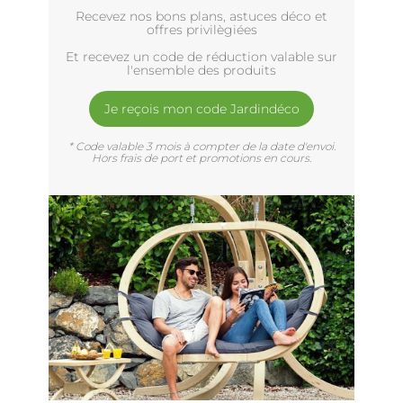
Recevez nos bons plans, astuces déco et
offres privilègiées
Et recevez un code de réduction valable sur
l'ensemble des produits
Je reçois mon code Jardindéco
* Code valable 3 mois à compter de la date d'envoi.
Hors frais de port et promotions en cours.