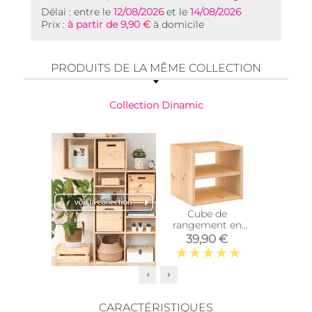
Délai : entre le
12/08/2026
et le
14/08/2026
Prix :
à partir de 9,90 €
à domicile
PRODUITS DE LA MÊME COLLECTION
Collection Dinamic
Top vente
Cube de
Éta
rangement en
modulair
pin massif
massif 
39,90 €
69,
Dinamic
(3 tab
(Tablette
intermédiaire)
CARACTÉRISTIQUES