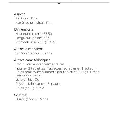
Aspect
Finitions
Brut
Matériau principal
Pin
Dimensions
Hauteur (en cm)
53,50
Longueur (en cm)
33
Profondeur (en cm)
37,30
Autres dimensions
Section du bois
16 mm
Autres caractéristiques
Informations complémentaires
1 porte - 2 tablettes ; Tablettes réglables en hauteur ;
Poids maximum supporté par tablette : 50 kgs ; Prêt à
peindre ou vernir
Livré en kit
Oui
Pays de fabrication
Espagne
Poids (en kg)
6,92
Garantie
Durée (année)
5 ans