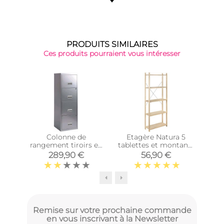
PRODUITS SIMILAIRES
Ces produits pourraient vous intéresser
Colonne de
Etagère Natura 5
rangement tiroirs en
tablettes et montants
pr
métal (Alu)
à lattes
Nat
289,90 €
56,90 €
Remise sur votre prochaine commande
en vous inscrivant à la Newsletter