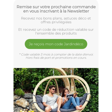
Remise sur votre prochaine commande
en vous inscrivant à la Newsletter
Recevez nos bons plans, astuces déco et
offres privilègiées
Et recevez un code de réduction valable sur
l'ensemble des produits
Je reçois mon code Jardindéco
* Code valable 3 mois à compter de la date d'envoi.
Hors frais de port et promotions en cours.