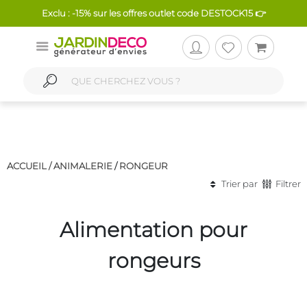
Exclu : -15% sur les offres outlet code DESTOCK15 👉
ACCUEIL /
ANIMALERIE
/
RONGEUR
Trier par
Filtrer
Alimentation pour
rongeurs