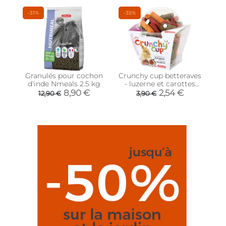
-31%
-35%
Granulés pour cochon
Crunchy cup betteraves
d'inde Nmeals 2.5 kg
- luzerne et carottes
180gr
8,90 €
2,54 €
12,90 €
3,90 €