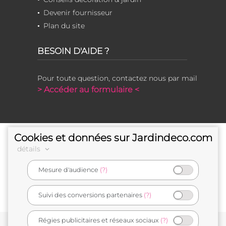
Devenir fournisseur
Plan du site
BESOIN D'AIDE ?
Pour toute question, contactez nous par mail
> Accéder au formulaire <
Cookies et données sur Jardindeco.com
détails
Mesure d'audience
(?)
e-commerçant français
Suivi des conversions partenaires
(?)
Régies publicitaires et réseaux sociaux
(?)