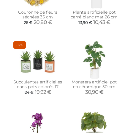
Couronne de fleurs
Plante artificielle pot
séchées 35 cm
carré blanc mat 26 cm
20,80 €
10,43 €
26 €
13,90 €
-17%
Succulentes artificielles
Monstera artificiel pot
dans pots colorés 17
en céramique 50 cm
cm (Lot de 3)
19,92 €
30,90 €
24 €