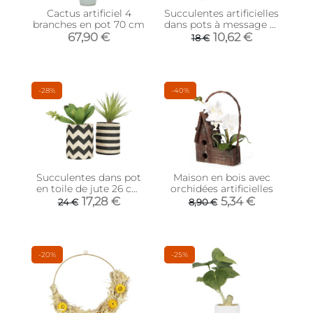
Cactus artificiel 4
Succulentes artificielles
branches en pot 70 cm
dans pots à message 17
cm (Lot de 2)
67,90 €
10,62 €
18 €
-28%
-40%
Succulentes dans pot
Maison en bois avec
en toile de jute 26 cm
orchidées artificielles
(Lot de 2)
17,28 €
5,34 €
24 €
8,90 €
-20%
-25%