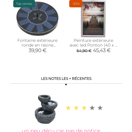
Top ventes
-30%
Fontaine extérieure
Peinture extérieure
ronde en résine
avec led Ponton (40 x 7
alimentation solaire
x 60 cm)
39,90 €
45,43 €
64,90 €
(Fontaine + batterie +
éclairage)
LES NOTES LES + RÉCENTES
un peu déçu car pas de notice