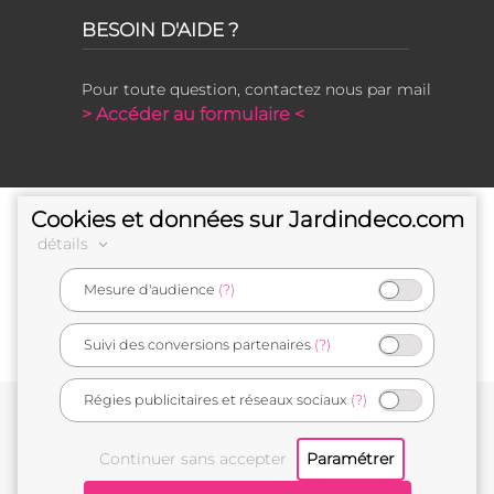
BESOIN D'AIDE ?
Pour toute question, contactez nous par mail
> Accéder au formulaire <
Cookies et données sur Jardindeco.com
détails
Mesure d'audience
(?)
e-commerçant français
Suivi des conversions partenaires
(?)
Régies publicitaires et réseaux sociaux
(?)
Conditions générales de vente