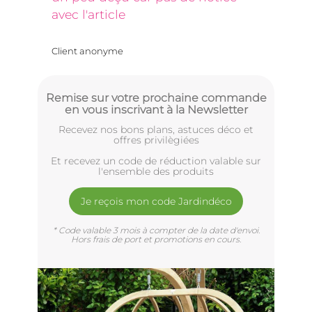
avec l'article
Client anonyme
Remise sur votre prochaine commande
en vous inscrivant à la Newsletter
Recevez nos bons plans, astuces déco et
offres privilègiées
Et recevez un code de réduction valable sur
l'ensemble des produits
Je reçois mon code Jardindéco
* Code valable 3 mois à compter de la date d'envoi.
Hors frais de port et promotions en cours.