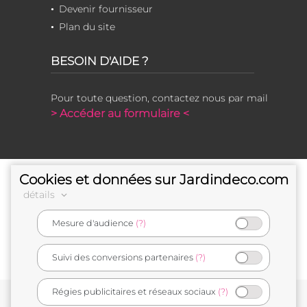
Devenir fournisseur
Plan du site
BESOIN D'AIDE ?
Pour toute question, contactez nous par mail
> Accéder au formulaire <
Cookies et données sur Jardindeco.com
détails
Mesure d'audience
(?)
e-commerçant français
Suivi des conversions partenaires
(?)
Régies publicitaires et réseaux sociaux
(?)