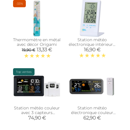
-33%
Thermomètre en métal
Station météo
avec décor Origami
électronique intérieure
Wave
13,33 €
16,90 €
19,90 €
Top ventes
Station météo couleur
Station météo
avec 3 capteurs
électronique couleur
extérieurs
avec capteur extérieur
74,90 €
62,90 €