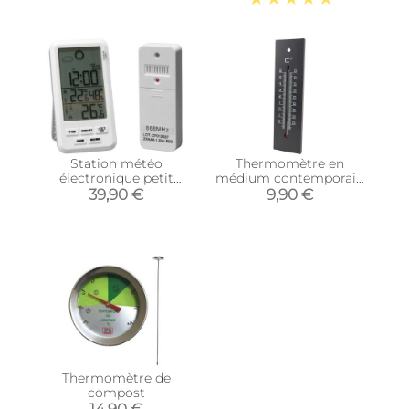
Station météo
Thermomètre en
électronique petit
médium contemporain
format avec capteur
(Noir - 22 cm)
39,90 €
9,90 €
Thermomètre de
compost
14,90 €