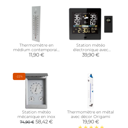
Thermomètre en
Station météo
médium contemporain
électronique avec
(Gris - 30 cm)
capteur extérieur sans
11,90 €
39,90 €
fil
-22%
Station météo
Thermomètre en métal
mécanique en inox
avec décor Origami
58,42 €
19,90 €
74,90 €