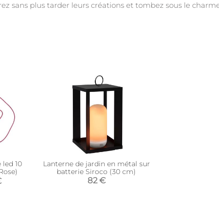
z sans plus tarder leurs créations et tombez sous le charm
 led 10
Lanterne de jardin en métal sur
Rose)
batterie Siroco (30 cm)
82 €
€