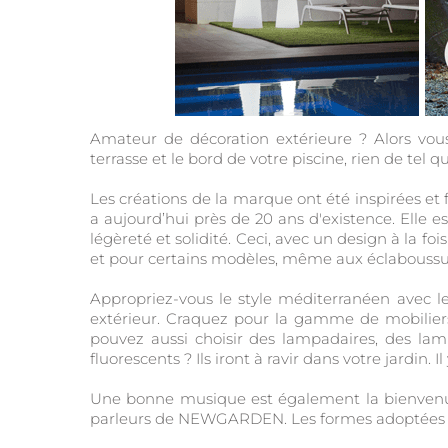
Amateur de décoration extérieure ? Alors vo
terrasse et le bord de votre piscine, rien de tel q
Les créations de la marque ont été inspirées e
a aujourd’hui près de 20 ans d'existence. Elle e
légèreté et solidité. Ceci, avec un design à la fo
et pour certains modèles, même aux éclaboussu
Appropriez-vous le style méditerranéen avec l
extérieur. Craquez pour la gamme de mobilier
pouvez aussi choisir des lampadaires, des la
fluorescents ? Ils iront à ravir dans votre jardin. I
Une bonne musique est également la bienvenue p
parleurs de NEWGARDEN. Les formes adoptées v