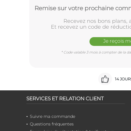
Remise sur votre prochaine comm
Recevez nos bons plans, a
Et recevez un code de réducti
Je reçois 
* Code valable 3 mois à compter de la dat
14 JOU
SERVICES ET RELATION CLIENT
Suivre ma commande
Questions fréquentes