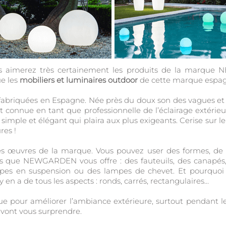
us aimerez très certainement les produits de la marque N
ue les
mobiliers et luminaires outdoor
de cette marque espag
t fabriquées en Espagne. Née près du doux son des vagues e
st connue en tant que professionnelle de l’éclairage extérieu
is simple et élégant qui plaira aux plus exigeants. Cerise sur 
res !
es œuvres de la marque. Vous pouvez user des formes, de l
s que NEWGARDEN vous offre : des fauteuils, des canapés
mpes en suspension ou des lampes de chevet. Et pourquoi n
l y en a de tous les aspects : ronds, carrés, rectangulaires...
our améliorer l’ambiance extérieure, surtout pendant les 
ont vous surprendre.