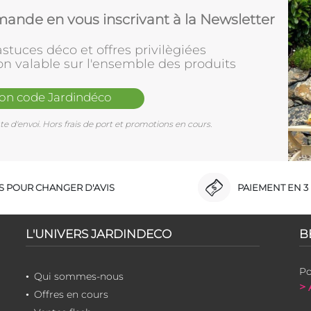
ande en vous inscrivant à la Newsletter
stuces déco et offres privilègiées
on valable sur l'ensemble des produits
mon code Jardindéco
e d'envoi. Hors frais de port et promotions en cours.
RS POUR CHANGER D'AVIS
PAIEMENT EN 3 
L'UNIVERS JARDINDECO
B
Po
Qui sommes-nous
> 
Offres en cours