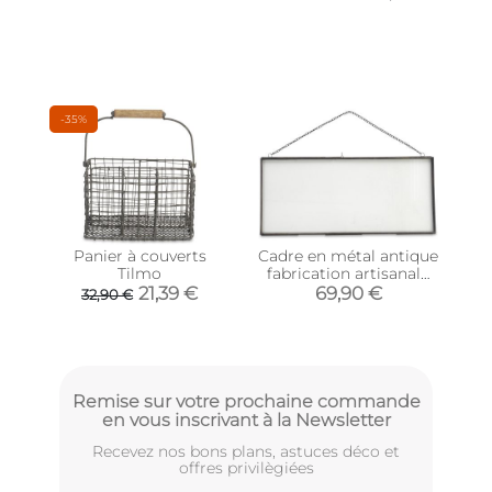
-35%
Panier à couverts
Cadre en métal antique
Tilmo
fabrication artisanale
Kiko
21,39 €
69,90 €
32,90 €
Remise sur votre prochaine commande
en vous inscrivant à la Newsletter
Recevez nos bons plans, astuces déco et
offres privilègiées