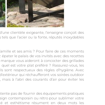
d’une clientèle exigeante, l’enseigne conçoit des
 tels que l’acier ou la fonte, réputés inoxydables
 famille et ses amis ? Pour faire de ces moments
épater le palais de vos invités avec des recettes
a marque vous aideront à concocter des grillades
quel est votre plat préféré ? Rassurez-vous, les
ls sont respectueux des règles d’hygiène. Avec
extérieur qui réchaufferont vos soirées outdoor
mais à l’abri des courants d’air pour éviter les
ontente pas de fournir des équipements pratiques
sign contemporain ou rétro pour sublimer votre
lité et esthétisme résument en deux mots les