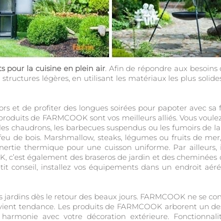
 pour la cuisine en plein air
. Afin de répondre aux besoins 
structures légères, en utilisant les matériaux les plus solides
hors et de profiter des longues soirées pour papoter avec sa
 produits de FARMCOOK sont vos meilleurs alliés. Vous voulez 
, les chaudrons, les barbecues suspendus ou les fumoirs de l
feu de bois. Marshmallow, steaks, légumes ou fruits de mer, 
rtie thermique pour une cuisson uniforme. Par ailleurs, i
c’est également des braseros de jardin et des cheminées d’
it conseil, installez vos équipements dans un endroit aéré, 
 les jardins dès le retour des beaux jours. FARMCOOK ne se c
 devient tendance. Les produits de FARMCOOK arborent un de
e harmonie avec votre décoration extérieure. Fonctionna