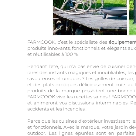
FARMCOOK, c’est le spécialiste des
équipements
produits innovants, fonctionnels et élégants aux 
et réutilisables à 100 %.
Pendant l’été, qui n’a pas envie de cuisiner de
rares des instants magiques et inoubliables, les
savoureuses et uniques ? Les grilles de cuisson
et des plats exotiques délicieusement cuits au 
produits de la marque possèdent une bonne ine
FARMCOOK vive les recettes saines ! FARMCOOK, 
et animeront vos discussions interminables. Pet
accidents et les incendies..
Parce que les cuisines d’extérieur investissent
et fonctionnels. Avec la marque, votre jardin
outdoor. Les lignes épurées sont en parfait