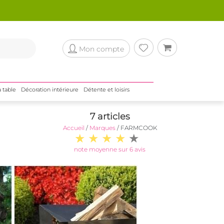
Mon compte
a table
Décoration intérieure
Détente et loisirs
7 articles
Accueil
/
Marques
/
FARMCOOK
note moyenne sur 6 avis