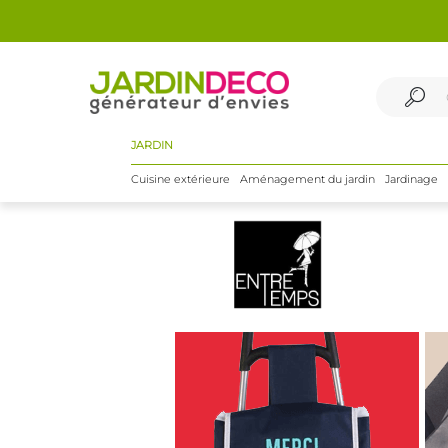
JARDIN
Cuisine extérieure
Aménagement du jardin
Jardinage