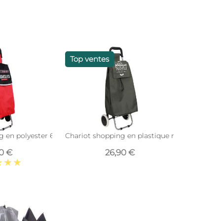
Top ventes
g en polyester 6 roues (Rouge)
Chariot shopping en plastique recyclé 2 roues
90 €
26,90 €