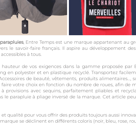
 parapluies
, Entre Temps est une marque appartenant au gro
ers le savoir-faire français. Il aspire au développement 
 accessibles à tous.
la hauteur de vos exigences dans la gamme proposée par 
ng en polyester et en plastique recyclé. Transportez facile
 Accessoires de beauté, vêtements, produits alimentaires...,
 faire votre choix en fonction du nombre de roues, afin de m
à provisions avec sequins, parfaitement pliables et recycl
 pas le parapluie à pliage inversé de la marque. Cet article
 et qualité pour vous offrir des produits toujours aussi innov
 marque se déclinent en différents coloris (noir, bleu, rose, rouge