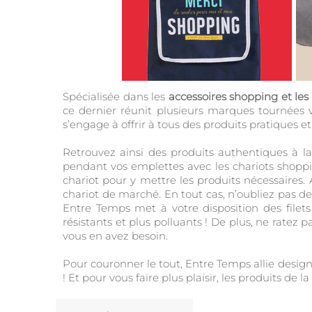
Spécialisée dans les
accessoires shopping et les
ce dernier réunit plusieurs marques tournées v
s’engage à offrir à tous des produits pratiques et
Retrouvez ainsi des produits authentiques à 
pendant vos emplettes avec les chariots shoppi
chariot pour y mettre les produits nécessaires.
chariot de marché. En tout cas, n’oubliez pas de
Entre Temps met à votre disposition des filets 
résistants et plus polluants ! De plus, ne ratez
vous en avez besoin.
Pour couronner le tout, Entre Temps allie design
! Et pour vous faire plus plaisir, les produits de la