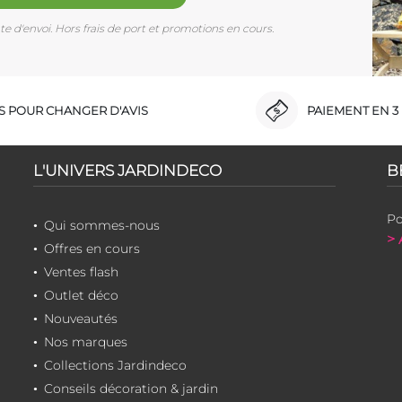
e d'envoi. Hors frais de port et promotions en cours.
RS POUR CHANGER D'AVIS
PAIEMENT EN 3 
L'UNIVERS JARDINDECO
B
Po
Qui sommes-nous
> 
Offres en cours
Ventes flash
Outlet déco
Nouveautés
Nos marques
Collections Jardindeco
Conseils décoration & jardin