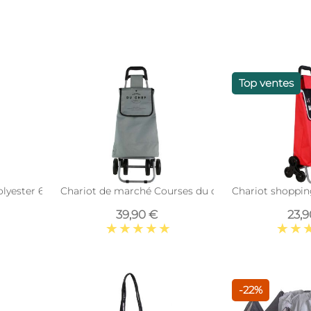
Top ventes
lyester 6 roues (Bleu)
Chariot de marché Courses du chef (Gris)
Chariot shoppin
39,90 €
23,
-22%