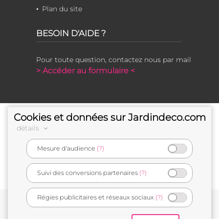
Plan du site
BESOIN D'AIDE ?
Pour toute question, contactez nous par mail
> Accéder au formulaire <
Cookies et données sur Jardindeco.com
détails
Mesure d'audience
(?)
e-commerçant français
Suivi des conversions partenaires
(?)
Régies publicitaires et réseaux sociaux
(?)