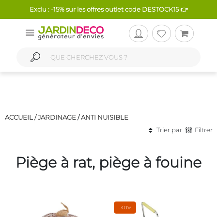
Exclu : -15% sur les offres outlet code DESTOCK15 👉
ACCUEIL /
JARDINAGE
/
ANTI NUISIBLE
Trier par
Filtrer
Piège à rat, piège à fouine
-40%