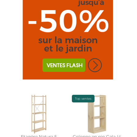
Top ventes
Etagère Natura 5
Colonne en pin Gala (4