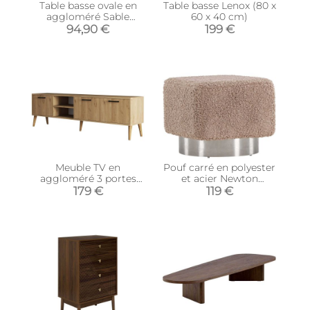
Table basse ovale en
Table basse Lenox (80 x
aggloméré Sable
60 x 40 cm)
(Marbré Travertine)
94,90 €
199 €
Meuble TV en
Pouf carré en polyester
aggloméré 3 portes
et acier Newton
Exxen
(Marron)
179 €
119 €