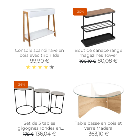
-20%
Console scandinave en
Bout de canapé range
bois avec tiroir Ida
magazines Tower
99,90 €
80,08 €
100,10 €
-24%
Set de 3 tables
Table basse en bois et
gigognes rondes en
verre Madera
métal plateau
136,04 €
363,10 €
179 €
aluminium