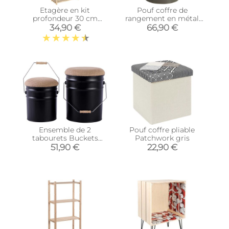
Etagère en kit
Pouf coffre de
profondeur 30 cm
rangement en métal
Natura (5 tablettes)
Motorcycle
34,90 €
66,90 €
Ensemble de 2
Pouf coffre pliable
tabourets Buckets
Patchwork gris
(Noir)
51,90 €
22,90 €