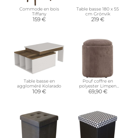
Commode en bois
Table basse 180 x 55
Tiffany
cm Grönvik
159 €
219 €
Table basse en
Pouf coffre en
aggloméré Kolarado
polyester Limpen
(Velours marron)
109 €
69,90 €