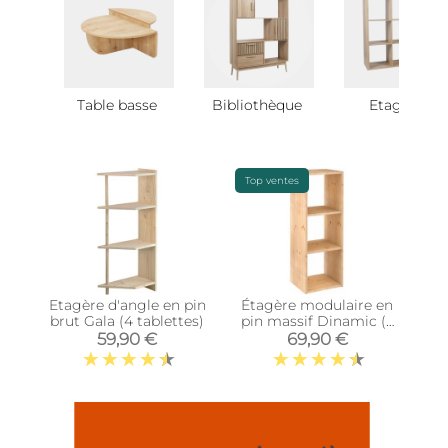
Table basse
Bibliothèque
Etagère
Top ventes
Etagère d'angle en pin
Étagère modulaire en
brut Gala (4 tablettes)
pin massif Dinamic (3
tablettes)
59,90 €
69,90 €