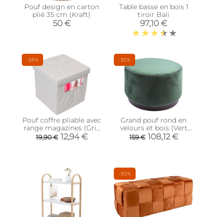
Pouf design en carton
Table basse en bois 1
plié 35 cm (Kraft)
tiroir Bali
50 €
97,10 €
-35%
-32%
Pouf coffre pliable avec
Grand pouf rond en
range magazines (Gris
velours et bois (Vert
blanc)
foncé)
12,94 €
108,12 €
19,90 €
159 €
-30%