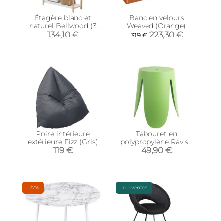
Étagère blanc et
Banc en velours
naturel Bellwood (3
Weaved (Orange)
étagères)
134,10 €
223,30 €
319 €
Poire intérieure
Tabouret en
extérieure Fizz (Gris)
polypropylène Ravish
(Vert)
119 €
49,90 €
-27%
Top ventes