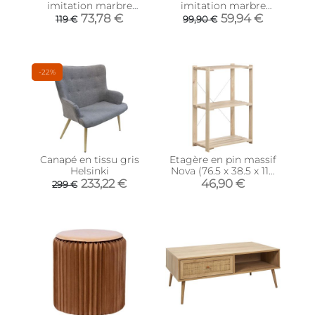
imitation marbre
imitation marbre
Ovoid 67 x 60 cm (Noir)
Ovoid 58 x 51 cm (Noir)
73,78 €
59,94 €
119 €
99,90 €
-22%
Canapé en tissu gris
Etagère en pin massif
Helsinki
Nova (76.5 x 38.5 x 110
cm)
233,22 €
46,90 €
299 €