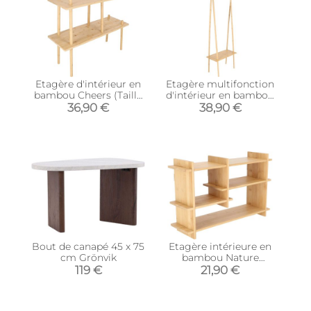
Etagère d'intérieur en
Etagère multifonction
bambou Cheers (Taille
d'intérieur en bambou
S)
(Taille S)
36,90 €
38,90 €
Bout de canapé 45 x 75
Etagère intérieure en
cm Grönvik
bambou Nature
(Horizontale)
119 €
21,90 €