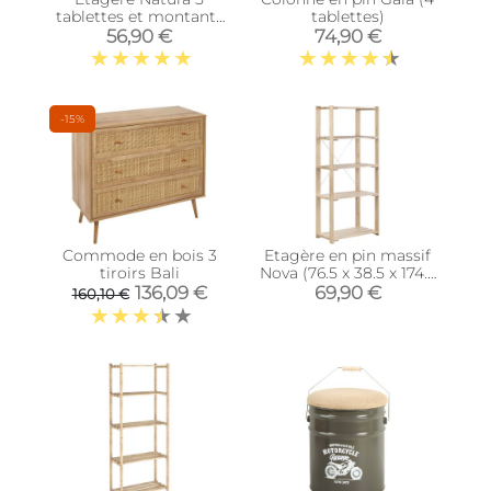
tablettes et montants
tablettes)
à lattes
56,90 €
74,90 €
-15%
Commode en bois 3
Etagère en pin massif
tiroirs Bali
Nova (76.5 x 38.5 x 174.5
cm)
136,09 €
69,90 €
160,10 €