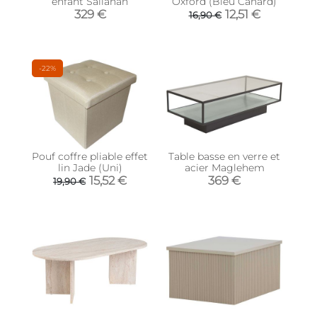
enfant Sallanan
Oxford (Bleu Canard)
329 €
12,51 €
16,90 €
-22%
Pouf coffre pliable effet
Table basse en verre et
lin Jade (Uni)
acier Maglehem
15,52 €
369 €
19,90 €