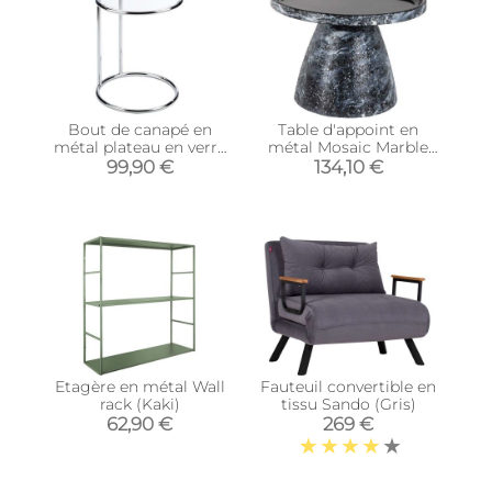
Bout de canapé en
Table d'appoint en
métal plateau en verre
métal Mosaic Marble
Side
(Noir)
99,90 €
134,10 €
Etagère en métal Wall
Fauteuil convertible en
rack (Kaki)
tissu Sando (Gris)
62,90 €
269 €