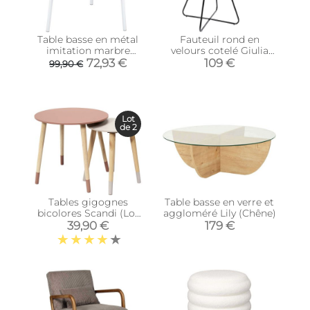
Table basse en métal
Fauteuil rond en
imitation marbre
velours cotelé Giulia
Ovoid 67 x 60 cm
(Noir)
72,93 €
109 €
99,90 €
(Blanc)
Lot
de 2
Tables gigognes
Table basse en verre et
bicolores Scandi (Lot
aggloméré Lily (Chêne)
de 2) (Rose)
39,90 €
179 €