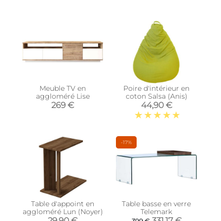
Meuble TV en
Poire d'intérieur en
aggloméré Lise
coton Salsa (Anis)
269 €
44,90 €
-17%
Table d'appoint en
Table basse en verre
aggloméré Lun (Noyer)
Telemark
29,90 €
331,17 €
399 €