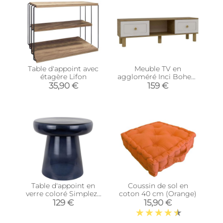
Table d'appoint avec
Meuble TV en
étagère Lifon
aggloméré Inci Bohem
(Modèle 6)
35,90 €
159 €
Table d'appoint en
Coussin de sol en
verre coloré Simpleza
coton 40 cm (Orange)
(Gris)
129 €
15,90 €