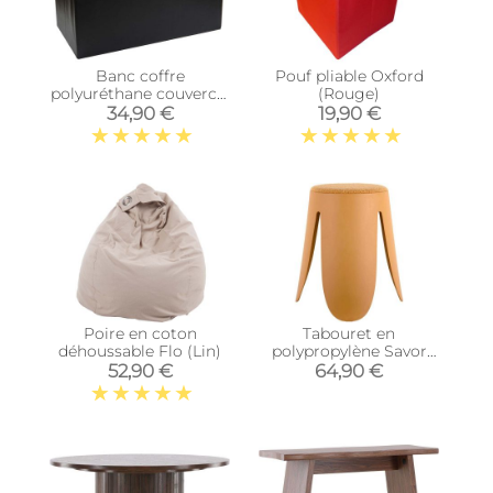
Banc coffre
Pouf pliable Oxford
polyuréthane couvercle
(Rouge)
capitonné (Noir)
34,90 €
19,90 €
Poire en coton
Tabouret en
déhoussable Flo (Lin)
polypropylène Savor
(Ocre)
52,90 €
64,90 €