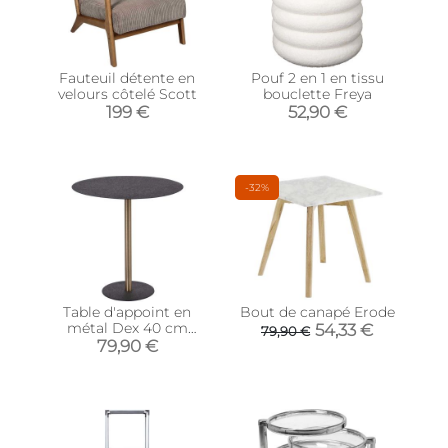
Fauteuil détente en
Pouf 2 en 1 en tissu
velours côtelé Scott
bouclette Freya
199 €
52,90 €
-32%
Table d'appoint en
Bout de canapé Erode
métal Dex 40 cm
54,33 €
79,90 €
(Noir)
79,90 €