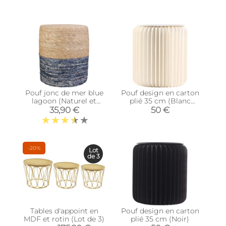
Pouf jonc de mer blue
Pouf design en carton
lagoon (Naturel et
plié 35 cm (Blanc
bleu)
cassé)
35,90 €
50 €
-20%
Lot
de 3
Tables d'appoint en
Pouf design en carton
MDF et rotin (Lot de 3)
plié 35 cm (Noir)