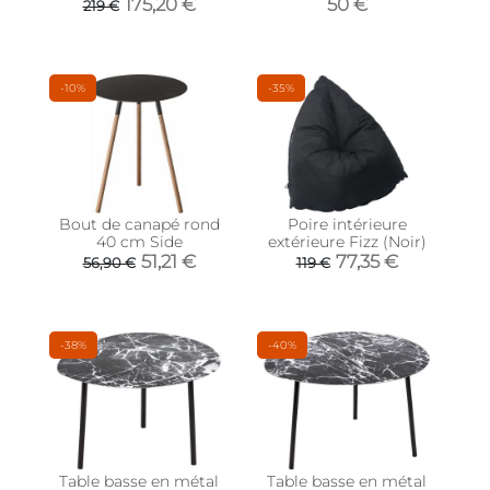
175,20 €
50 €
219 €
-10%
-35%
Bout de canapé rond
Poire intérieure
40 cm Side
extérieure Fizz (Noir)
51,21 €
77,35 €
56,90 €
119 €
-38%
-40%
Table basse en métal
Table basse en métal