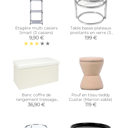
Etagère multi casiers
Table basse plateaux
Smart (3 casiers)
pivotants en verre (3
plateaux)
9,90 €
199 €
Banc coffre de
Pouf en tissu teddy
rangement tressage
Gustar (Marron sable)
Mirage (Blanc)
36,90 €
119 €