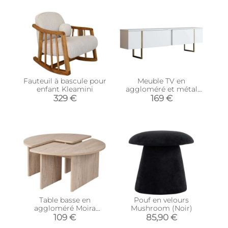
Fauteuil à bascule pour
Meuble TV en
enfant Kleamini
aggloméré et métal
Luxe (Blanc + doré)
329 €
169 €
Table basse en
Pouf en velours
aggloméré Moira
Mushroom (Noir)
(Travertine)
109 €
85,90 €