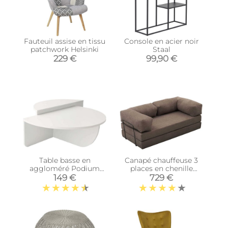
Fauteuil assise en tissu
Console en acier noir
patchwork Helsinki
Staal
229 €
99,90 €
Table basse en
Canapé chauffeuse 3
aggloméré Podium
places en chenille
(Blanc)
Comfort (Gris)
149 €
729 €