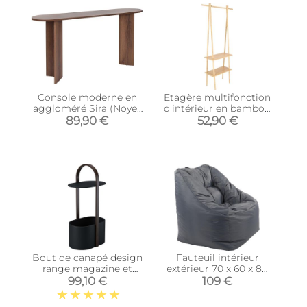
Console moderne en
Etagère multifonction
aggloméré Sira (Noyer
d'intérieur en bambou
vieilli)
(Taille L)
89,90 €
52,90 €
Bout de canapé design
Fauteuil intérieur
range magazine et
extérieur 70 x 60 x 80
tablette Hub
cm Marco (Gris
99,10 €
109 €
anthracite)