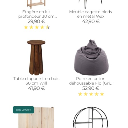
Etagère en kit
Meuble cagette pieds
profondeur 30 cm
en métal Wax
Natura (4 tablettes)
29,90 €
42,90 €
Table d'appoint en bois
Poire en coton
30 cm Will
déhoussable Flo (Gris
Anthracite)
41,90 €
52,90 €
Top ventes