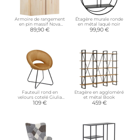
Armoire de rangement
Étagère murale ronde
en pin massif Nova
en métal laqué noir
(76.5 x 40.5 x 79.5 cm)
89,90 €
99,90 €
Fauteuil rond en
Etagère en aggloméré
velours cotelé Giulia
et métal Book
(Jaune)
109 €
459 €