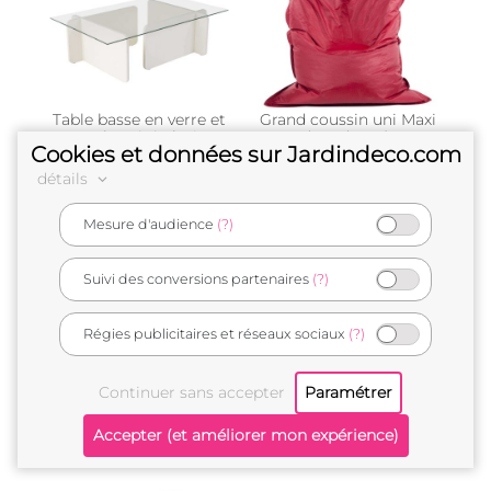
Table basse en verre et
Grand coussin uni Maxi
aggloméré Flavio
(Bordeaux)
Cookies et données sur Jardindeco.com
(Blanc)
119 €
60,10 €
détails
Mesure d'audience
(?)
Suivi des conversions partenaires
(?)
Régies publicitaires et réseaux sociaux
(?)
Table basse Piazza
Pouf pliable PVC
(Bronze)
129 €
18,90 €