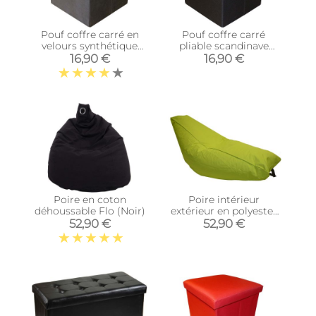
Pouf coffre carré en
Pouf coffre carré
velours synthétique
pliable scandinave
capitonné (Gris
(Noir)
16,90 €
16,90 €
anthracite)
Poire en coton
Poire intérieur
déhoussable Flo (Noir)
extérieur en polyester
Luna (Vert anis)
52,90 €
52,90 €