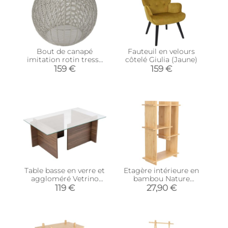
Bout de canapé
Fauteuil en velours
imitation rotin tressé
côtelé Giulia (Jaune)
tendance Pop (Gris)
159 €
159 €
Table basse en verre et
Etagère intérieure en
aggloméré Vetrino
bambou Nature
(Noyer)
(Verticale)
119 €
27,90 €