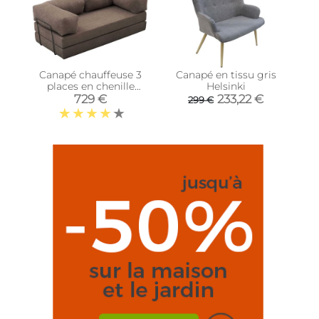
Canapé chauffeuse 3
Canapé en tissu gris
places en chenille
Helsinki
Comfort (Gris)
729 €
233,22 €
299 €