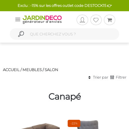
Exclu : -15% sur les offres outlet code DESTOCK15 👉
ACCUEIL /
MEUBLES
/
SALON
Trier par
Filtrer
Canapé
-22%