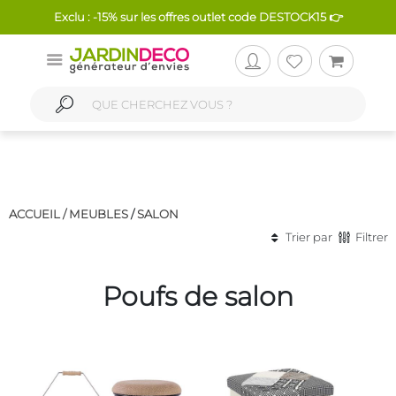
Exclu : -15% sur les offres outlet code DESTOCK15 👉
ACCUEIL /
MEUBLES
/
SALON
Trier par
Filtrer
Poufs de salon