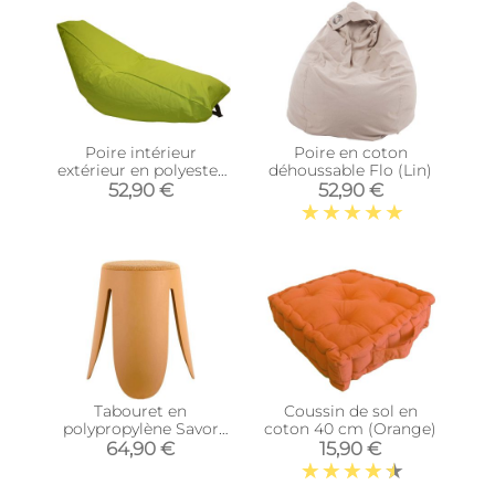
Poire intérieur
Poire en coton
extérieur en polyester
déhoussable Flo (Lin)
Luna (Vert anis)
52,90 €
52,90 €
Tabouret en
Coussin de sol en
polypropylène Savor
coton 40 cm (Orange)
(Ocre)
64,90 €
15,90 €