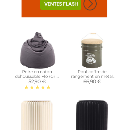
Poire en coton
Pouf coffre de
déhoussable Flo (Gris
rangement en métal
Anthracite)
Motorcycle
52,90 €
66,90 €