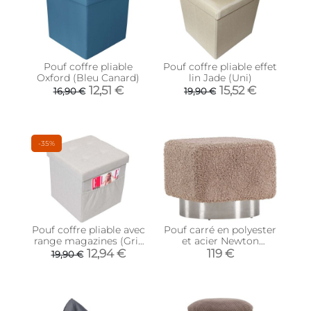
Pouf coffre pliable
Pouf coffre pliable effet
Oxford (Bleu Canard)
lin Jade (Uni)
12,51 €
15,52 €
16,90 €
19,90 €
-35%
Pouf coffre pliable avec
Pouf carré en polyester
range magazines (Gris
et acier Newton
blanc)
(Marron)
12,94 €
119 €
19,90 €