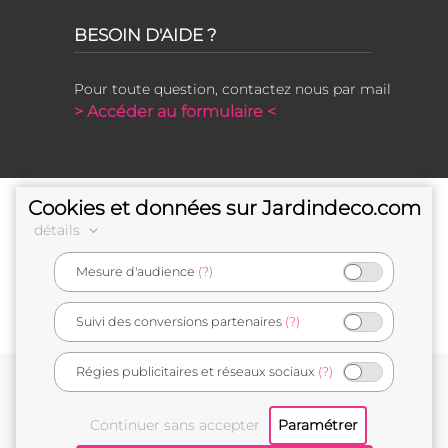
BESOIN D'AIDE ?
Pour toute question, contactez nous par mail
> Accéder au formulaire <
Cookies et données sur Jardindeco.com
détails
Mesure d'audience
(?)
e-commerçant français
Suivi des conversions partenaires
(?)
Régies publicitaires et réseaux sociaux
(?)