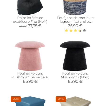
Poire intérieure
Pouf jonc de mer blue
extérieure Fizz (Noir)
lagoon (Naturel et
bleu)
77,35 €
35,90 €
119 €
Pouf en velours
Pouf en velours
Mushroom (Rose pâle)
Mushroom (Noir)
85,90 €
85,90 €
-26%
-22%