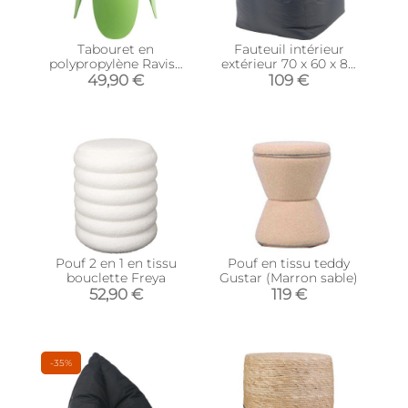
Tabouret en
Fauteuil intérieur
polypropylène Ravish
extérieur 70 x 60 x 80
(Vert)
cm Marco (Gris
49,90 €
109 €
anthracite)
Pouf 2 en 1 en tissu
Pouf en tissu teddy
bouclette Freya
Gustar (Marron sable)
52,90 €
119 €
-35%