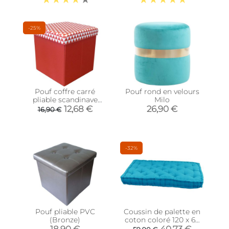
-25%
Pouf coffre carré
Pouf rond en velours
pliable scandinave
Milo
(Rouge)
12,68 €
26,90 €
16,90 €
-32%
Pouf pliable PVC
Coussin de palette en
(Bronze)
coton coloré 120 x 60
cm (Turquoise)
18,90 €
40,73 €