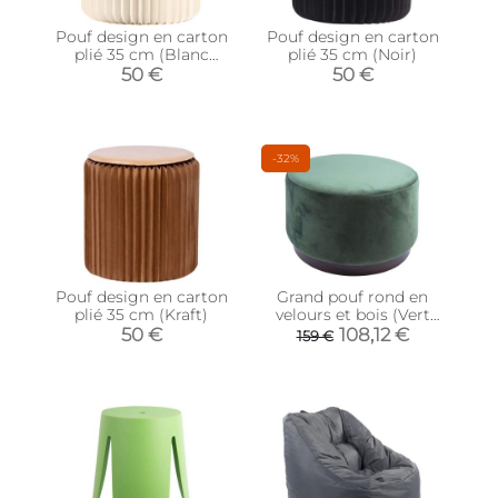
Pouf design en carton
Pouf design en carton
plié 35 cm (Blanc
plié 35 cm (Noir)
cassé)
50 €
50 €
-32%
Pouf design en carton
Grand pouf rond en
plié 35 cm (Kraft)
velours et bois (Vert
foncé)
50 €
108,12 €
159 €