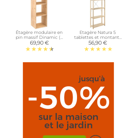
Étagère modulaire en
Etagère Natura 5
pin massif Dinamic (3
tablettes et montants
tablettes)
à lattes
69,90 €
56,90 €