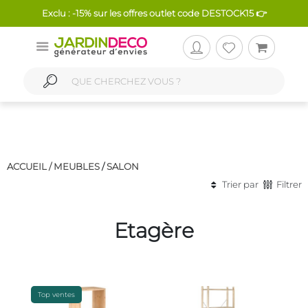
Exclu : -15% sur les offres outlet code DESTOCK15 👉
ACCUEIL /
MEUBLES
/
SALON
Trier par
Filtrer
Etagère
Top ventes