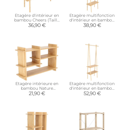
Etagère d'intérieur en
Etagère multifonction
bambou Cheers (Taille
d'intérieur en bambou
S)
(Taille S)
36,90 €
38,90 €
Etagère intérieure en
Etagère multifonction
bambou Nature
d'intérieur en bambou
(Horizontale)
(Taille L)
21,90 €
52,90 €