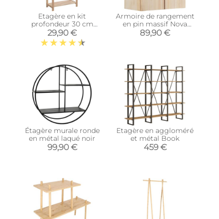
Etagère en kit
Armoire de rangement
profondeur 30 cm
en pin massif Nova
Natura (4 tablettes)
(76.5 x 40.5 x 79.5 cm)
29,90 €
89,90 €
Étagère murale ronde
Etagère en aggloméré
en métal laqué noir
et métal Book
99,90 €
459 €