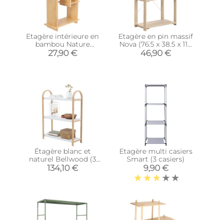
Etagère intérieure en
Etagère en pin massif
bambou Nature
Nova (76.5 x 38.5 x 110
(Verticale)
cm)
27,90 €
46,90 €
Étagère blanc et
Etagère multi casiers
naturel Bellwood (3
Smart (3 casiers)
étagères)
134,10 €
9,90 €