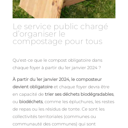
Le service public chargé
d’organiser le
compostage pour tous
Qu'est-ce que le compost obligatoire dans
chaque foyer à partir du 1er janvier 2024 ?
À partir du 1er janvier 2024, le composteur
devient obligatoire
et chaque foyer devra être
en capacité de
trier ses déchets biodégradables
,
ou
biodéchets
, comme les épluchures, les restes
de repas ou les résidus de tonte. Ce sont les
collectivités territoriales (communes ou
communauté des communes) qui sont