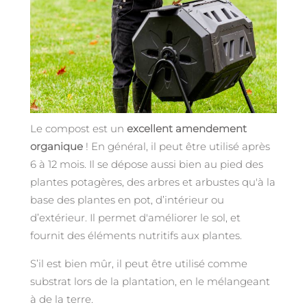
Le compost est un
excellent amendement
organique
! En général, il peut être utilisé après
6 à 12 mois. Il se dépose aussi bien au pied des
plantes potagères, des arbres et arbustes qu'à la
base des plantes en pot, d’intérieur ou
d’extérieur. Il permet d'améliorer le sol, et
fournit des éléments nutritifs aux plantes.
S’il est bien mûr, il peut être utilisé comme
substrat lors de la plantation, en le mélangeant
à de la terre.