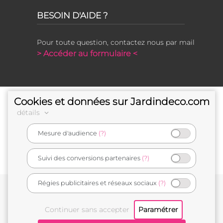
BESOIN D'AIDE ?
Pour toute question, contactez nous par mail
> Accéder au formulaire <
Cookies et données sur Jardindeco.com
détails
Mesure d'audience
(?)
e-commerçant français
Suivi des conversions partenaires
(?)
Régies publicitaires et réseaux sociaux
(?)
Conditions générales de vente