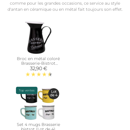
comme pour les grandes occasions, ce service au style
d'antan en céramique ou en métal fait toujours son effet.
Broc en métal coloré
Brasserie-Bistrot
(Noir)
32,90 €
Top ventes
Lot
de 4
Set 4 mugs Brasserie
bistrot (Lot de 4)