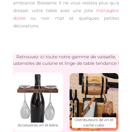
ambiance Brasserie. Il ne vous restera plus qu'à
dresser votre table avec une jolie
ménagère
dorée
ou noir mat et quelques petites
décorations.
Retrouvez ici toute notre gamme de vaisselle,
ustensiles de cuisine et linge de table tendance !
Distributeurs de vin et
Accessoires vin et bière
cache cubis