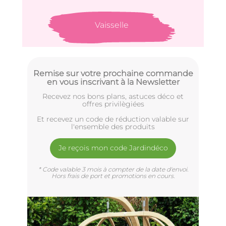
Vaisselle
Remise sur votre prochaine commande
en vous inscrivant à la Newsletter
Recevez nos bons plans, astuces déco et
offres privilègiées
Et recevez un code de réduction valable sur
l'ensemble des produits
Je reçois mon code Jardindéco
* Code valable 3 mois à compter de la date d'envoi.
Hors frais de port et promotions en cours.