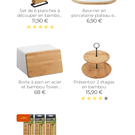
Set de 6 planches à
Beurrier en
découper en bambou
porcelaine plateau en
avec socle en métal
bambou Rétro (Blanc
11,90 €
6,90 €
et bleu)
Boite à pain en acier
Présentoir 2 étages
et bambou Tower
en bambou
bread
68 €
15,90 €
-48%