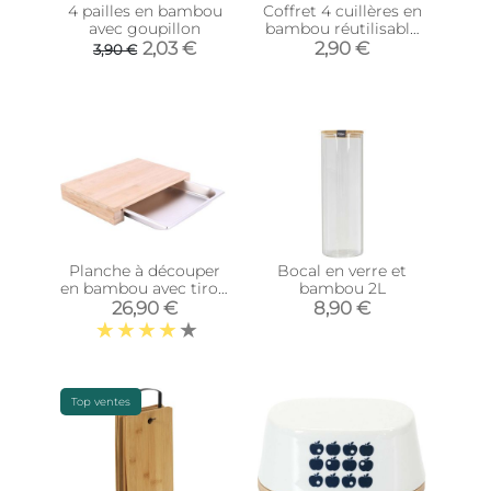
4 pailles en bambou
Coffret 4 cuillères en
avec goupillon
bambou réutilisable
Green attitude
2,03 €
2,90 €
3,90 €
Planche à découper
Bocal en verre et
en bambou avec tiroir
bambou 2L
intégré (38 x 26 cm)
26,90 €
8,90 €
Top ventes