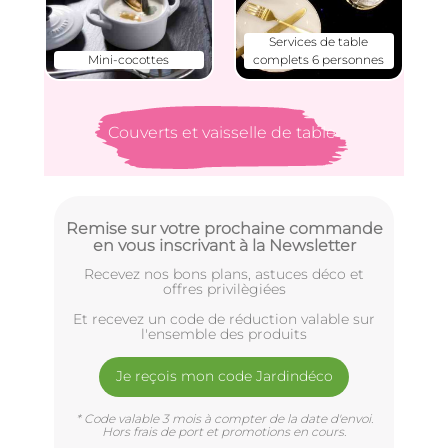
Services de table
Mini-cocottes
complets 6 personnes
Couverts et vaisselle de table
Remise sur votre prochaine commande
en vous inscrivant à la Newsletter
Recevez nos bons plans, astuces déco et
offres privilègiées
Et recevez un code de réduction valable sur
l'ensemble des produits
Je reçois mon code Jardindéco
* Code valable 3 mois à compter de la date d'envoi.
Hors frais de port et promotions en cours.