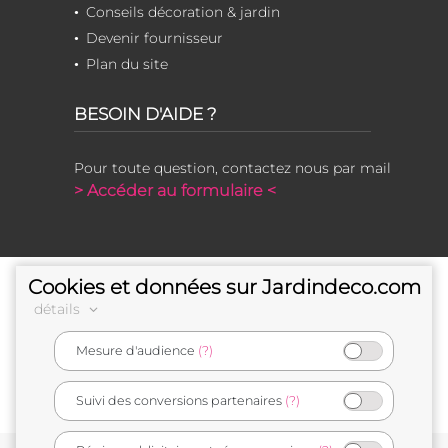
Conseils décoration & jardin
Devenir fournisseur
Plan du site
BESOIN D'AIDE ?
Pour toute question, contactez nous par mail
> Accéder au formulaire <
Cookies et données sur Jardindeco.com
détails
Mesure d'audience
(?)
e-commerçant français
Suivi des conversions partenaires
(?)