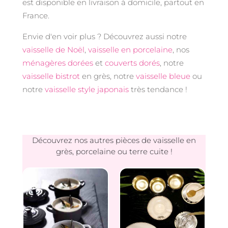
est disponible en livraison à domicile, partout en
France.
Envie d'en voir plus ? Découvrez aussi notre
vaisselle de Noël
,
vaisselle en porcelaine
, nos
ménagères dorées
et
couverts dorés
, notre
vaisselle bistrot
en grès, notre
vaisselle bleue
ou
notre
vaisselle style japonais
très tendance !
Découvrez nos autres pièces de vaisselle en
grès, porcelaine ou terre cuite !