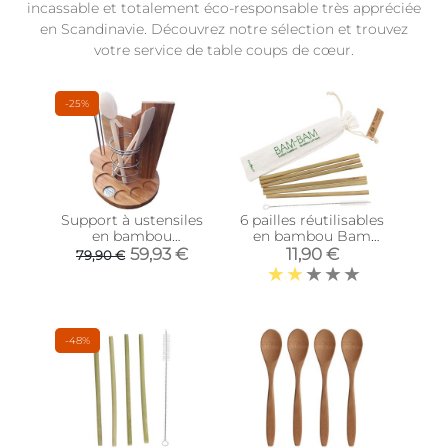
incassable et totalement éco-responsable très appréciée
en Scandinavie. Découvrez notre sélection et trouvez
votre service de table coups de cœur.
-25%
Support à ustensiles
6 pailles réutilisables
en bambou
en bambou Bam
Toussoulamain
Bam
59,93 €
11,90 €
79,90 €
-48%