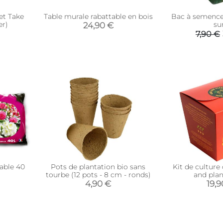
et Take
Table murale rabattable en bois
Bac à semences
er)
su
24,90 €
7,90 €
table 40
Pots de plantation bio sans
Kit de culture
tourbe (12 pots - 8 cm - ronds)
and plan
4,90 €
19,