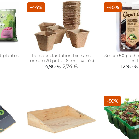
-44%
-40%
t plantes
Pots de plantation bio sans
Set de 50 poche
tourbe (20 pots - 6cm - carrés)
en f
2,74 €
4,90 €
12,90 €
-50%