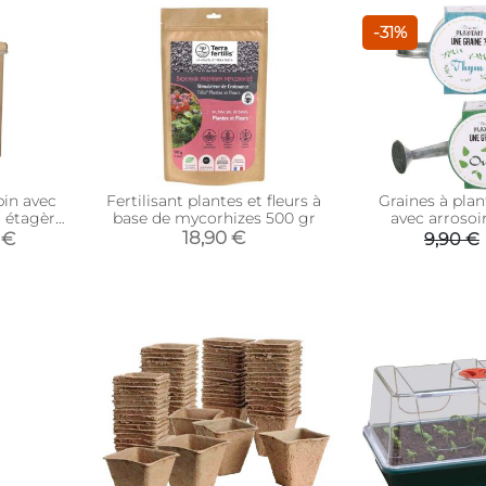
-31%
pin avec
Fertilisant plantes et fleurs à
Graines à pla
+ étagère
base de mycorhizes 500 gr
avec arrosoir
18,90 €
 €
9,90 €