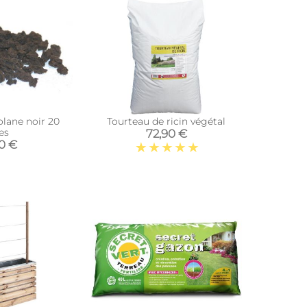
lane noir 20
Tourteau de ricin végétal
res
72,90 €
90 €