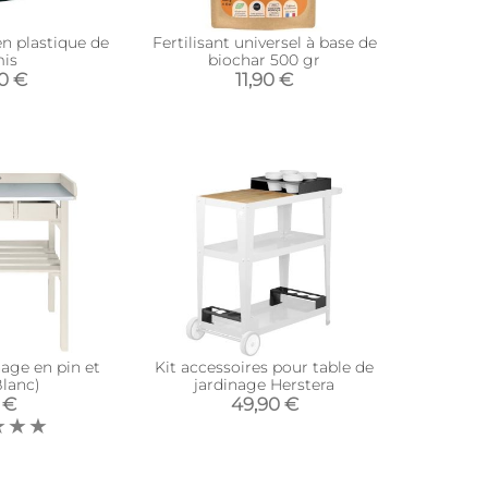
n plastique de
Fertilisant universel à base de
mis
biochar 500 gr
90 €
11,90 €
nage en pin et
Kit accessoires pour table de
Blanc)
jardinage Herstera
 €
49,90 €