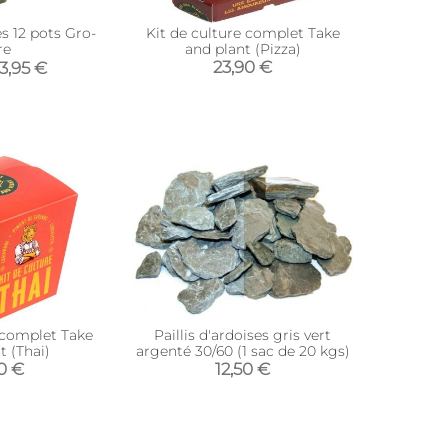
 12 pots Gro-
Kit de culture complet Take
re
and plant (Pizza)
23,90 €
3,95 €
 complet Take
Paillis d'ardoises gris vert
t (Thai)
argenté 30/60 (1 sac de 20 kgs)
90 €
12,50 €