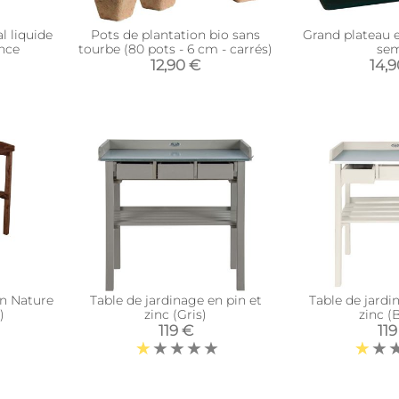
l liquide
Pots de plantation bio sans
Grand plateau e
ance
tourbe (80 pots - 6 cm - carrés)
se
12,90 €
14,
in Nature
Table de jardinage en pin et
Table de jardi
)
zinc (Gris)
zinc (
119 €
119