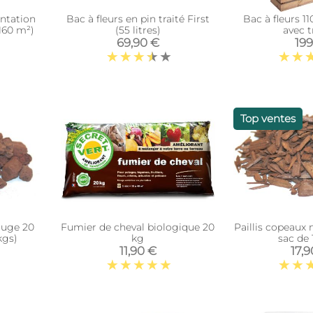
ntation
Bac à fleurs en pin traité First
Bac à fleurs 11
(160 m²)
(55 litres)
avec tr
69,90 €
19
Top ventes
ouge 20
Fumier de cheval biologique 20
Paillis copeaux 
kgs)
kg
sac de 
11,90 €
17,9