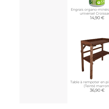
Engrais organo-minéra
universel Croiss
14,90 €
Table à rempoter en p
(Teinté marron
36,90 €