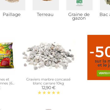
Paillage
Terreau
Graine de
Bac 
gazon
es et
Graviers marbre concassé
nnes (6
blanc carrare 10kg
12,90 €
€