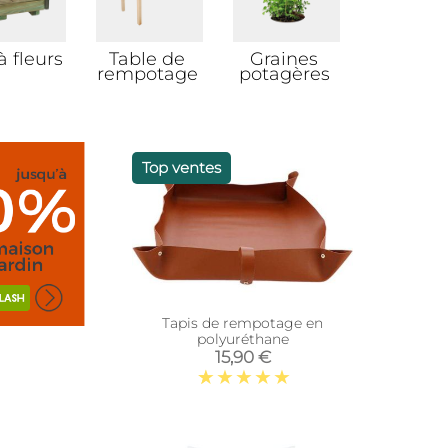
à fleurs
Table de
Graines
Pot de cu
rempotage
potagères
Top ventes
Tapis de rempotage en
polyuréthane
15,90 €