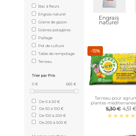
Bac à fleurs
Engrais naturel
Engrais
naturel
Graine de gazon
Graines potagères
Paillage
Pot de culture
-15%
Table de rempotage
Terreau
Trier par Prix
0 €
665 €
Terreau pour agrum
De 0 à 50 €
plantes méditerranée
litres)
4,51 
5,30 €
De 50 à 100 €
De 100 à 200 €
De 200 à 500 €