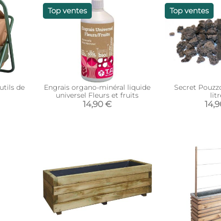
Top ventes
Top ventes
utils de
Engrais organo-minéral liquide
Secret Pouzzo
universel Fleurs et fruits
lit
14,90 €
14,