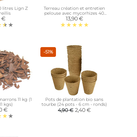
0 litres Lign Z
Terreau création et entretien
eillis
pelouse avec mycorhizes 40
litres
9 €
13,90 €
-51%
marrons 11 kg (1
Pots de plantation bio sans
11 kgs)
tourbe (24 pots - 6 cm - ronds)
0 €
2,40 €
4,90 €