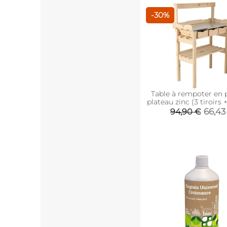
-30%
Table à rempoter en 
plateau zinc (3 tiroirs 
supérieure)
66,43
94,90 €