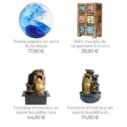
Presse papiers en verre
Petit meuble de
Bulle bleue
rangement 6 tiroirs
colorés
17,90 €
39,90 €
Fontaine d"intérieur en
Fontaine d"intérieur en
résine bouddha rieur
résine bouddha et
cascade
44,90 €
74,90 €