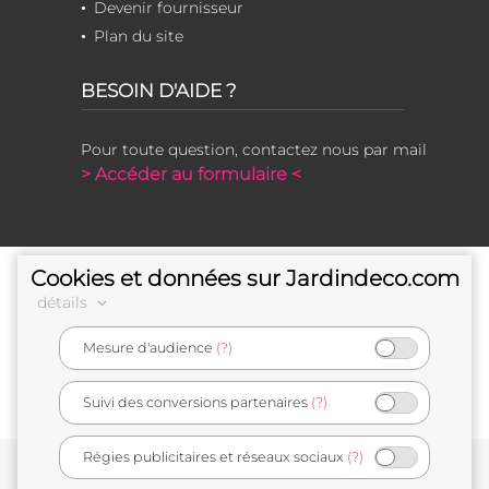
Devenir fournisseur
Plan du site
BESOIN D'AIDE ?
Pour toute question, contactez nous par mail
> Accéder au formulaire <
Cookies et données sur Jardindeco.com
détails
Mesure d'audience
(?)
e-commerçant français
Suivi des conversions partenaires
(?)
Régies publicitaires et réseaux sociaux
(?)