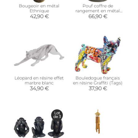
Bougeoir en métal
Pouf coffre de
Ethnique
rangement en métal
Motorcycle
42,90 €
66,90 €
Léopard en résine effet
Bouledogue français
marbre blanc
en résine Graffiti (Tags)
34,90 €
37,90 €
Lot
de 3