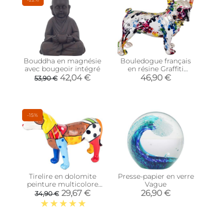
Bouddha en magnésie
Bouledogue français
avec bougeoir intégré
en résine Graffiti
(Tâches de peinture
42,04 €
46,90 €
53,90 €
Tâches de peinture)
-15%
Tirelire en dolomite
Presse-papier en verre
peinture multicolore
Vague
(Chien)
29,67 €
26,90 €
34,90 €