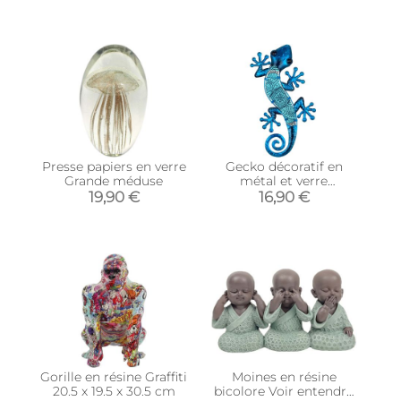
Presse papiers en verre
Gecko décoratif en
Grande méduse
métal et verre
Arabesque
19,90 €
16,90 €
Gorille en résine Graffiti
Moines en résine
20.5 x 19.5 x 30.5 cm
bicolore Voir entendre