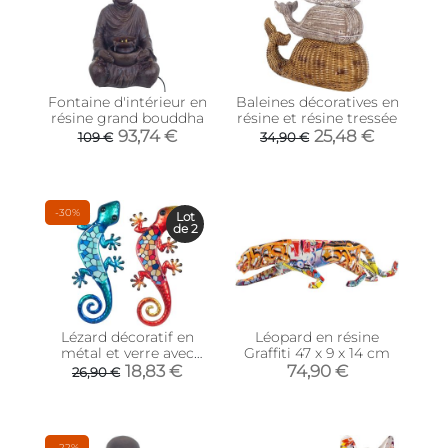
Fontaine d'intérieur en
Baleines décoratives en
résine grand bouddha
résine et résine tressée
93,74 €
25,48 €
109 €
34,90 €
-30%
Lot
de 2
Lézard décoratif en
Léopard en résine
métal et verre avec
Graffiti 47 x 9 x 14 cm
mosaique (Lot de 2)
18,83 €
74,90 €
26,90 €
-22%