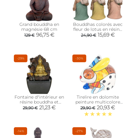
Grand bouddha en
Bouddhas colorés avec
magnésie 68 cm
fleur de lotus en résine
(Lot de 3)
96,75 €
15,69 €
129 €
24,90 €
-29%
-30%
Fontaine d"intérieur en
Tirelire en dolomite
résine bouddha et
peinture multicolore
rocher
(Lapin)
21,23 €
20,93 €
29,90 €
29,90 €
-14%
-27%