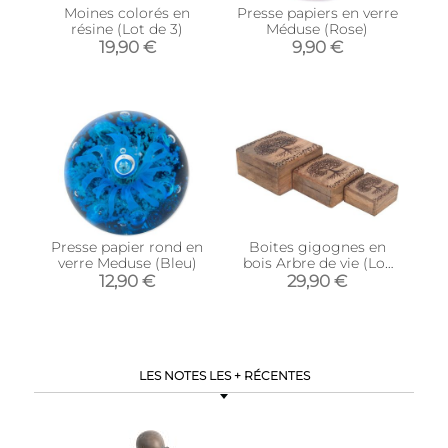
Moines colorés en
Presse papiers en verre
résine (Lot de 3)
Méduse (Rose)
19,90 €
9,90 €
Presse papier rond en
Boites gigognes en
verre Meduse (Bleu)
bois Arbre de vie (Lot
de 3)
12,90 €
29,90 €
LES NOTES LES + RÉCENTES