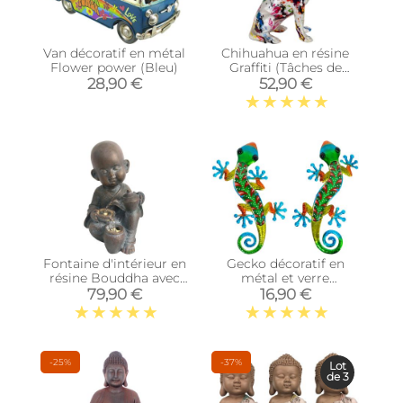
Van décoratif en métal
Chihuahua en résine
Flower power (Bleu)
Graffiti (Tâches de
peinture)
28,90 €
52,90 €
Fontaine d'intérieur en
Gecko décoratif en
résine Bouddha avec
métal et verre
théière
multicolore Feuilles
79,90 €
16,90 €
-25%
-37%
Lot
de 3