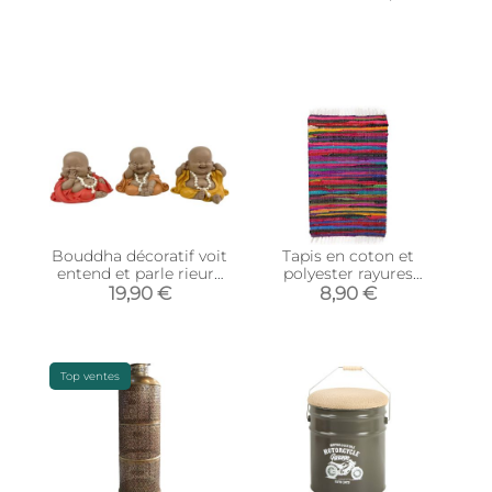
Bouddha décoratif voit
Tapis en coton et
entend et parle rieurs
polyester rayures
(Lot de 3)
colorées 80 x 50 cm
19,90 €
8,90 €
Top ventes