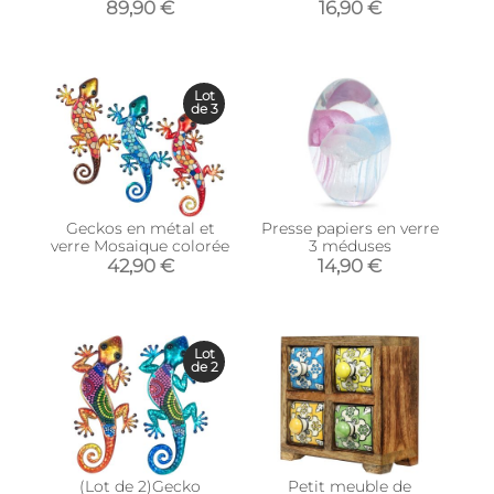
parler
89,90 €
16,90 €
Lot
de 3
Geckos en métal et
Presse papiers en verre
verre Mosaique colorée
3 méduses
42,90 €
14,90 €
Lot
de 2
(Lot de 2)Gecko
Petit meuble de