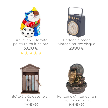
Tirelire en dolomite
Horloge à poser
peinture multicolore
vintage tourne disque
(Chat)
39,90 €
29,90 €
Boîte à clés Cabane en
Fontaine d"intérieur en
bois
résine bouddha
chanceux
19,90 €
59,90 €