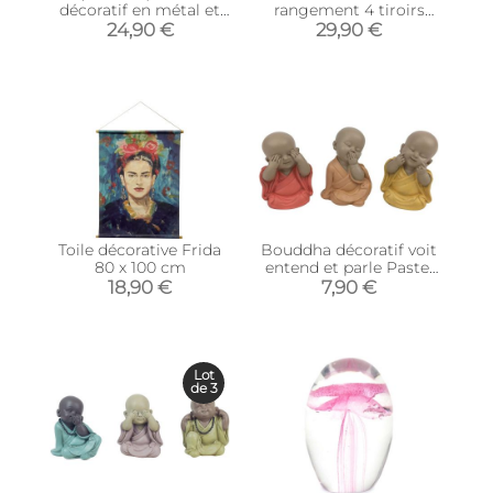
décoratif en métal et
rangement 4 tiroirs
verre avec points
colorés
24,90 €
29,90 €
colorés
Toile décorative Frida
Bouddha décoratif voit
80 x 100 cm
entend et parle Pastel
(Lot de 3)
18,90 €
7,90 €
Lot
de 3