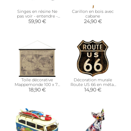
Singes en résine Ne
Carillon en bois avec
pas voir - entendre -
cabane
parler (Lot de 3)
59,90 €
24,90 €
(Modèle 1)
Toile décorative
Décoration murale
Mappemonde 100 x 75
Route US 66 en métal
cm
30 x 35 cm
18,90 €
14,90 €