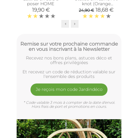
poser HOME
knot (Orange
ver
terracotta)
19,90 €
18,68 €
24,90 €
Remise sur votre prochaine commande
en vous inscrivant à la Newsletter
Recevez nos bons plans, astuces déco et
offres privilègiées
Et recevez un code de réduction valable sur
l'ensemble des produits
Je reçois mon code Jardindéco
* Code valable 3 mois à compter de la date d'envoi.
Hors frais de port et promotions en cours.