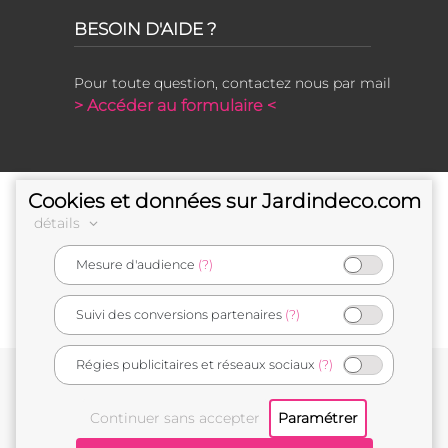
BESOIN D'AIDE ?
Pour toute question, contactez nous par mail
> Accéder au formulaire <
Cookies et données sur Jardindeco.com
détails
Mesure d'audience
(?)
e-commerçant français
Suivi des conversions partenaires
(?)
Régies publicitaires et réseaux sociaux
(?)
Conditions générales de vente