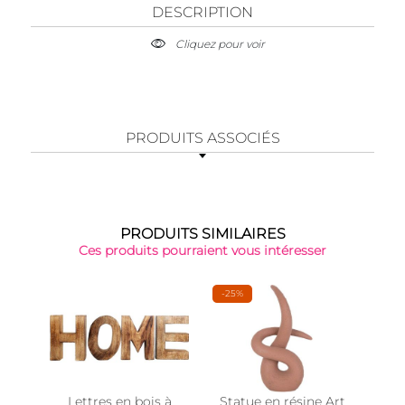
DESCRIPTION
Cliquez pour voir
PRODUITS ASSOCIÉS
PRODUITS SIMILAIRES
Ces produits pourraient vous intéresser
-25%
Lettres en bois à
Statue en résine Art
Pr