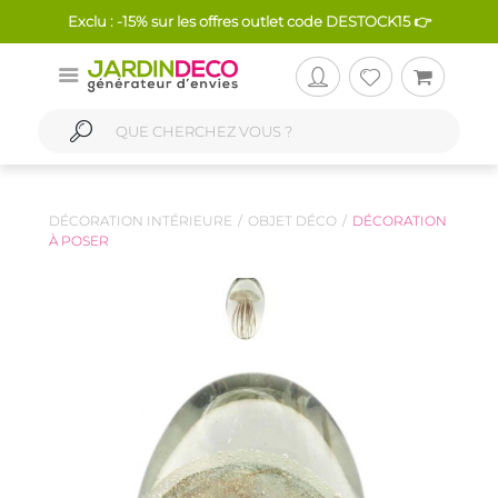
Exclu : -15% sur les offres outlet code DESTOCK15 👉
DÉCORATION INTÉRIEURE
OBJET DÉCO
DÉCORATION
À POSER