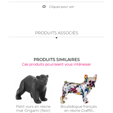
Cliquez pour voir
PRODUITS ASSOCIÉS
PRODUITS SIMILAIRES
Ces produits pourraient vous intéresser
-22
Petit ours en résine
Bouledogue français
mat Origami (Noir)
en résine Graffiti
m