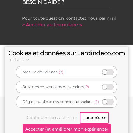
BESOIN D'AIDE ?
Pour toute question, contactez nous par mail
> Accéder au formulaire <
Cookies et données sur Jardindeco.com
détails
Mesure d'audience
(?)
e-commerçant français
Suivi des conversions partenaires
(?)
Régies publicitaires et réseaux sociaux
(?)
Conditions générales de vente