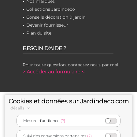
Nos marques
Collections Jardindeco
Conseils décoration & jardin
Devenir fournisseur
Plan du site
BESOIN D'AIDE ?
Pour toute question, contactez nous par mail
> Accéder au formulaire <
Cookies et données sur Jardindeco.com
détails
Mesure d'audience
(?)
e-commerçant français
Suivi des conversions partenaires
(?)