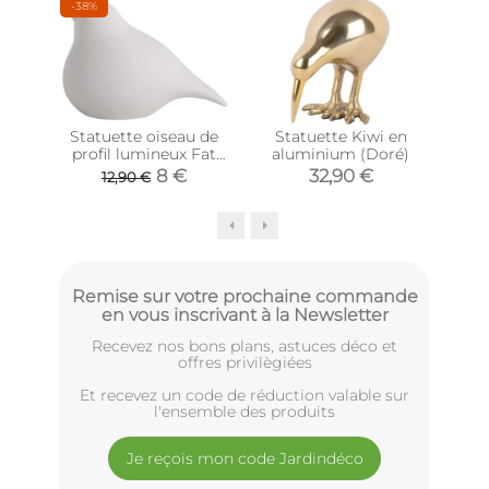
-38%
Statuette oiseau de
Statuette Kiwi en
Sta
profil lumineux Fat
aluminium (Doré)
bird (15 x 9 x 10 cm)
D
8 €
32,90 €
12,90 €
Remise sur votre prochaine commande
en vous inscrivant à la Newsletter
Recevez nos bons plans, astuces déco et
offres privilègiées
Et recevez un code de réduction valable sur
l'ensemble des produits
Je reçois mon code Jardindéco