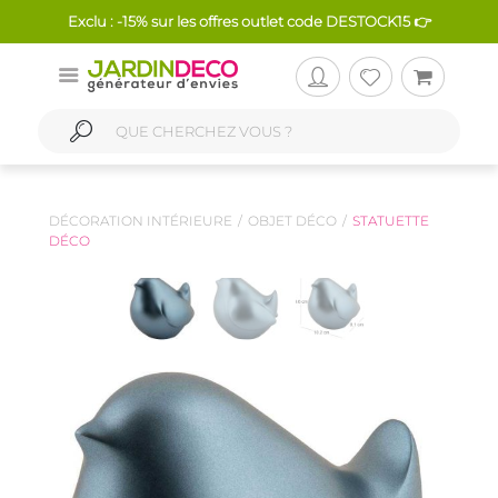
Exclu : -15% sur les offres outlet code DESTOCK15 👉
DÉCORATION INTÉRIEURE
OBJET DÉCO
STATUETTE
DÉCO