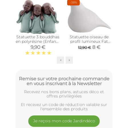
-38%
Statuette 3 bouddhas
Statuette oiseau de
St
en polyrésine (Enfants
profil lumineux Fat
al
yeux fermés)
bird (15 x 9 x 10 cm)
9,90 €
8 €
12,90 €
Remise sur votre prochaine commande
en vous inscrivant à la Newsletter
Recevez nos bons plans, astuces déco et
offres privilègiées
Et recevez un code de réduction valable sur
l'ensemble des produits
Je reçois mon code Jardindéco