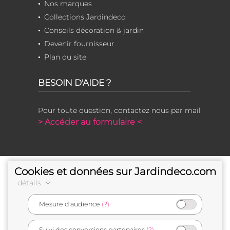
Nos marques
Collections Jardindeco
Conseils décoration & jardin
Devenir fournisseur
Plan du site
BESOIN D'AIDE ?
Pour toute question, contactez nous par mail
> Accéder au formulaire <
Cookies et données sur Jardindeco.com
détails
Mesure d'audience
(?)
e-commerçant français
Suivi des conversions partenaires
(?)