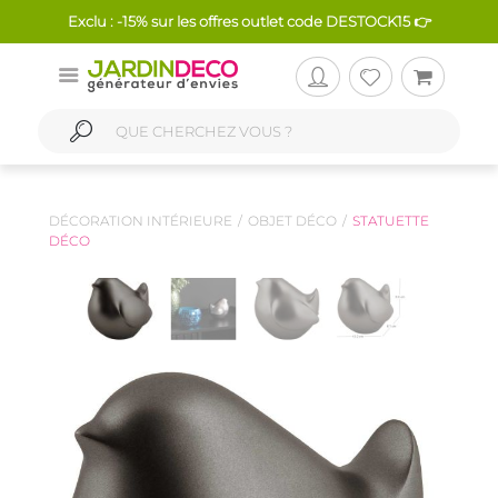
Exclu : -15% sur les offres outlet code DESTOCK15 👉
DÉCORATION INTÉRIEURE
OBJET DÉCO
STATUETTE
DÉCO