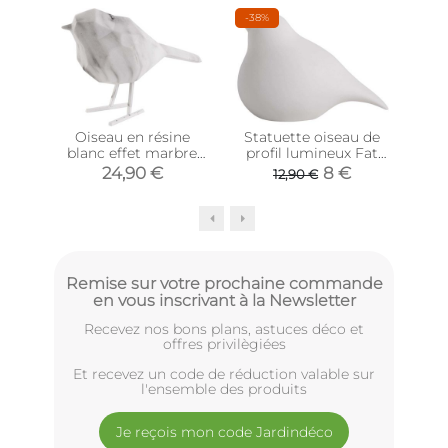
-38%
Oiseau en résine
Statuette oiseau de
St
blanc effet marbre
profil lumineux Fat
al
Origami (Petit
bird (15 x 9 x 10 cm)
24,90 €
8 €
12,90 €
modèle)
Remise sur votre prochaine commande
en vous inscrivant à la Newsletter
Recevez nos bons plans, astuces déco et
offres privilègiées
Et recevez un code de réduction valable sur
l'ensemble des produits
Je reçois mon code Jardindéco