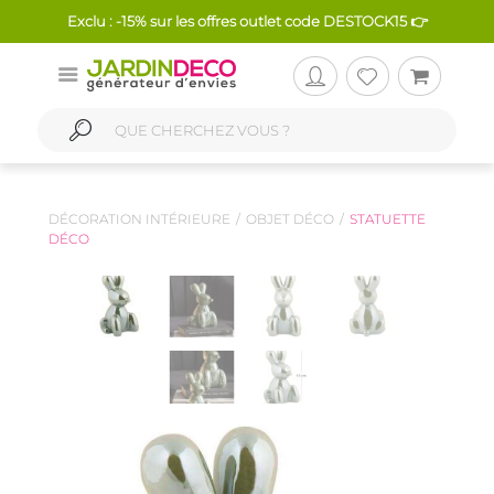
Exclu : -15% sur les offres outlet code DESTOCK15 👉
DÉCORATION INTÉRIEURE
OBJET DÉCO
STATUETTE
DÉCO