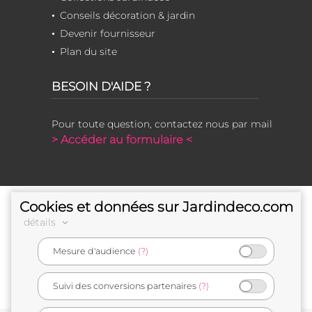
Conseils décoration & jardin
Devenir fournisseur
Plan du site
BESOIN D'AIDE ?
Pour toute question, contactez nous par mail
> Accéder au formulaire <
Cookies et données sur Jardindeco.com
détails
Mesure d'audience
(?)
e-commerçant français
Suivi des conversions partenaires
(?)