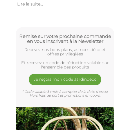
Lire la suite...
Remise sur votre prochaine commande
en vous inscrivant à la Newsletter
Recevez nos bons plans, astuces déco et
offres privilègiées
Et recevez un code de réduction valable sur
l'ensemble des produits
Je reçois mon code Jardindéco
* Code valable 3 mois à compter de la date d'envoi.
Hors frais de port et promotions en cours.