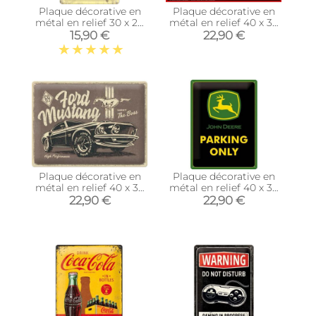
Plaque décorative en
Plaque décorative en
métal en relief 30 x 20
métal en relief 40 x 30
cm (Van VW - Beach)
cm (Peugeot 205
15,90 €
22,90 €
Turbo 16)
Plaque décorative en
Plaque décorative en
métal en relief 40 x 30
métal en relief 40 x 30
cm (Ford Mustang -
cm (John Deere
22,90 €
22,90 €
The Boss)
Parking Only)