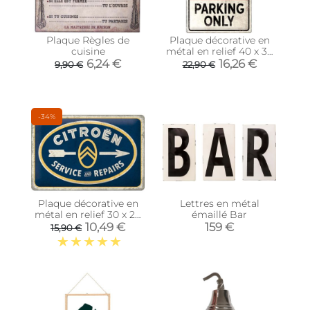
Plaque Règles de
Plaque décorative en
cuisine
métal en relief 40 x 30
cm (Citroën - Parking
6,24 €
16,26 €
9,90 €
22,90 €
Only)
-34%
Plaque décorative en
Lettres en métal
métal en relief 30 x 20
émaillé Bar
cm (Citroën - Service)
10,49 €
159 €
15,90 €