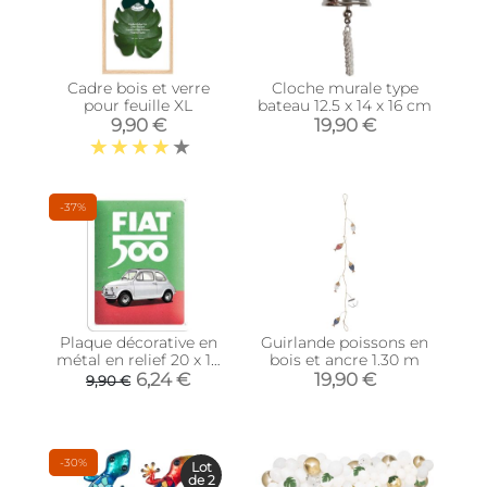
Cadre bois et verre
Cloche murale type
pour feuille XL
bateau 12.5 x 14 x 16 cm
9,90 €
19,90 €
-37%
Plaque décorative en
Guirlande poissons en
métal en relief 20 x 15
bois et ancre 1.30 m
cm (Fiat 500 - Italian
6,24 €
19,90 €
9,90 €
Colours)
-30%
Lot
de 2