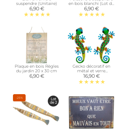
suspendre (Unitaire)
en bois blanchi (Lot de
5)
6,90 €
6,90 €
Plaque en bois Règles
Gecko décoratif en
du jardin 20 x 30 cm
métal et verre
multicolore Feuilles
6,90 €
16,90 €
-25%
Lot
de 2