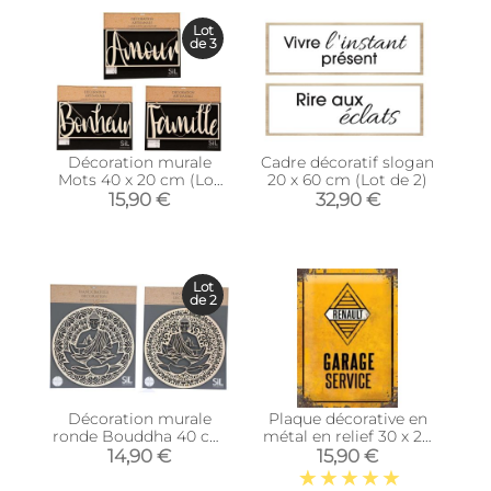
Lot
de 3
Décoration murale
Cadre décoratif slogan
Mots 40 x 20 cm (Lot
20 x 60 cm (Lot de 2)
de 3)
15,90 €
32,90 €
Lot
de 2
Décoration murale
Plaque décorative en
ronde Bouddha 40 cm
métal en relief 30 x 20
en bois sculpté
cm (Renault Garage
14,90 €
15,90 €
Service)