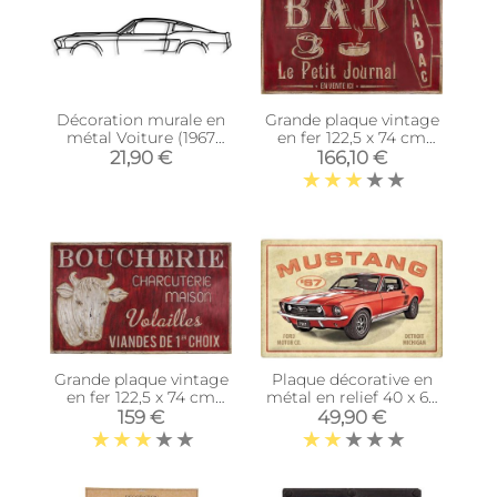
Décoration murale en
Grande plaque vintage
métal Voiture (1967
en fer 122,5 x 74 cm
Ford Mustang Shelby
(Bar tabac)
21,90 €
166,10 €
GT500)
Grande plaque vintage
Plaque décorative en
en fer 122,5 x 74 cm
métal en relief 40 x 60
(Boucherie
cm (Ford Mustang GT
159 €
49,90 €
charcuterie)
1967)