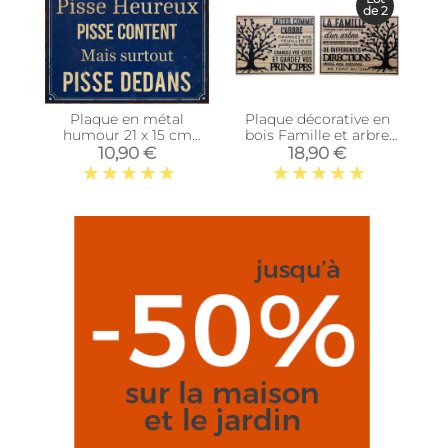
de 2
Plaque en métal
Plaque décorative en
humour 21 x 15 cm
bois Famille et arbre
(Pisse heureux)
de vie 30 x 40 cm (Lot
10,90 €
18,90 €
de 2)