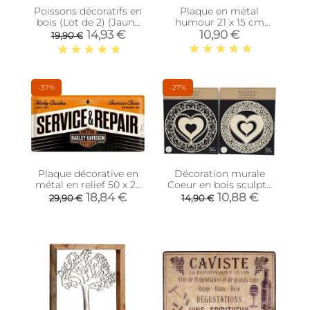
Poissons décoratifs en
Plaque en métal
bois (Lot de 2) (Jaune
humour 21 x 15 cm
bleu blanc)
(Mieux vaut être bon à
14,93 €
10,90 €
19,90 €
rien…)
-37%
-27%
Plaque décorative en
Décoration murale
métal en relief 50 x 25
Coeur en bois sculpté
cm (Harley Davidson
(Lot de 2)
18,84 €
10,88 €
29,90 €
14,90 €
Service et Repair)