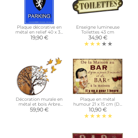
Plaque décorative en
Enseigne lumineuse
métal en relief 40 x 30
Toilettes 43 cm
cm (Peugeot Parking)
19,90 €
34,90 €
Décoration murale en
Plaque en métal
métal et bois Arbre
humour 21 x 15 cm (De
(Modèle 4)
la maison au bar…)
59,90 €
10,90 €