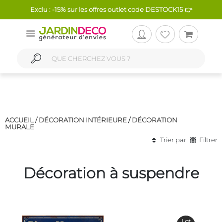
Exclu : -15% sur les offres outlet code DESTOCK15 👉
ACCUEIL /
DÉCORATION INTÉRIEURE
/
DÉCORATION
MURALE
Trier par
Filtrer
Décoration à suspendre
Lot