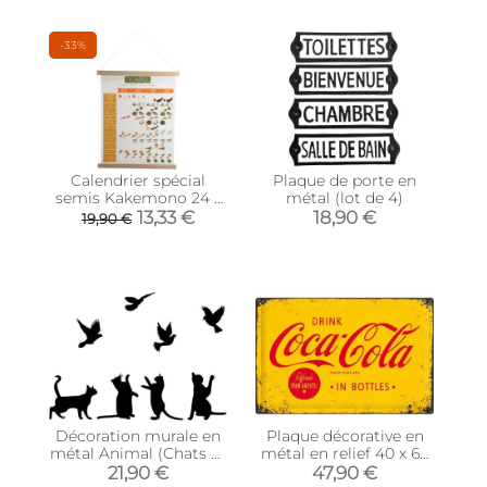
-33%
Calendrier spécial
Plaque de porte en
semis Kakemono 24 x
métal (lot de 4)
50 cm
13,33 €
18,90 €
19,90 €
Décoration murale en
Plaque décorative en
métal Animal (Chats et
métal en relief 40 x 60
oiseaux)
cm (Coca Cola)
21,90 €
47,90 €