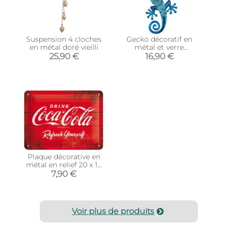
Suspension 4 cloches
Gecko décoratif en
en métal doré vieilli
métal et verre
Arabesque
25,90 €
16,90 €
Plaque décorative en
métal en relief 20 x 15
cm (Coca Cola Logo
7,90 €
Rouge)
Voir plus de produits