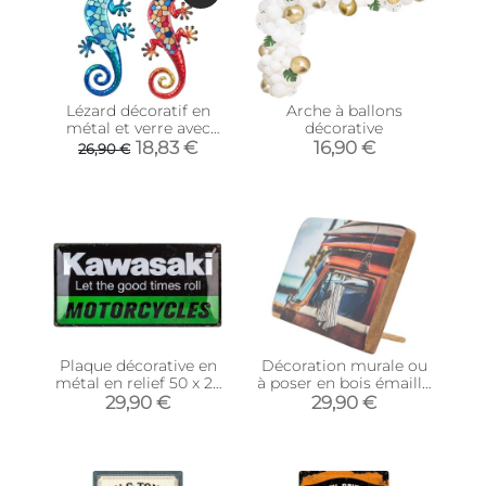
Lézard décoratif en
Arche à ballons
métal et verre avec
décorative
mosaique (Lot de 2)
18,83 €
16,90 €
26,90 €
Plaque décorative en
Décoration murale ou
métal en relief 50 x 25
à poser en bois émaillé
cm (Kawasaki)
Surf
29,90 €
29,90 €