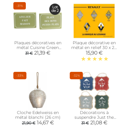
-31%
Lot
de 2
Plaques décoratives en
Plaque décorative en
métal Cuisine Green
métal en relief 30 x 20
(Lot de 2)
cm (Renault Logos)
21,39 €
15,90 €
31 €
-33%
-32%
Cloche Edelweiss en
Décorations à
métal blanchi (26 cm)
suspendre Just the
best (Lot de 4)
14,67 €
21,08 €
21,90 €
31 €