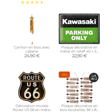
Evolution)
Carillon en bois avec
Plaque décorative en
cabane
métal en relief 40 x 30
cm (Kawasaki -
24,90 €
22,90 €
Parking Only)
-36%
Lot
de 2
Décoration murale
Plaque décorative en
Route US 66 en métal
bois bouteilles 38 x 85