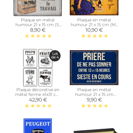
Plaque en métal
Plaque en métal
humour 21 x 15 cm (Si
humour 21 x 15 cm (Ma
l'alcool vous gêne...)
maison était nickel...)
8,90 €
10,90 €
Lot
de 4
Plaque décorative en
Plaque en métal
métal ferme 41x31 cm
humour 21 x 15 cm
(Lot de 4)
(Prière de ne pas
42,90 €
9,90 €
sonner…)