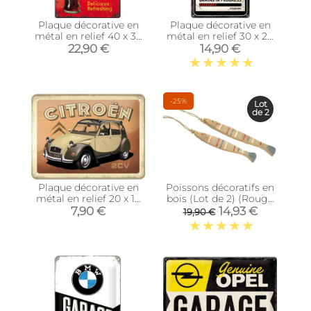
Plaque décorative en
Plaque décorative en
métal en relief 40 x 30
métal en relief 30 x 20
cm (Coca Cola -
cm (Gaming in
22,90 €
14,90 €
1930/40)
progress)
-25%
Lot
de 2
Plaque décorative en
Poissons décoratifs en
métal en relief 20 x 15
bois (Lot de 2) (Rouge
cm (Citroën - 2CV)
bleu blanc)
7,90 €
14,93 €
19,90 €