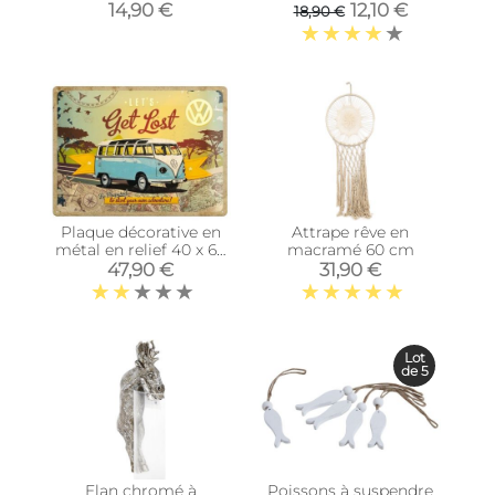
30 x 35 cm
cm (Lot de 2)
14,90 €
12,10 €
18,90 €
Plaque décorative en
Attrape rêve en
métal en relief 40 x 60
macramé 60 cm
cm (Van VW)
47,90 €
31,90 €
Lot
de 5
Elan chromé à
Poissons à suspendre