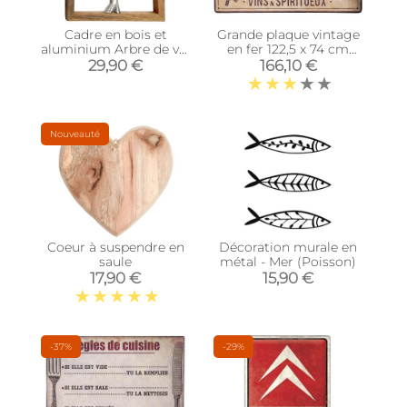
Cadre en bois et
Grande plaque vintage
aluminium Arbre de vie
en fer 122,5 x 74 cm
37 cm
(Caviste)
29,90 €
166,10 €
Nouveauté
Coeur à suspendre en
Décoration murale en
saule
métal - Mer (Poisson)
17,90 €
15,90 €
-37%
-29%