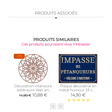
PRODUITS ASSOCIÉS
PRODUITS SIMILAIRES
Ces produits pourraient vous intéresser
-27%
Décoration intérieure
Plaque décorative en
Pl
extérieure Wall art
métal humour 33 x 25
déc
Fairytale 40 cm
cm (Impasse des
(Pr
10,88 €
14,90 €
14,90 €
(Rose)
pétanqueurs)