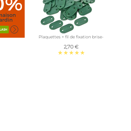
)
Plaquettes + fil de fixation brise-vue et caniss
2,70 €