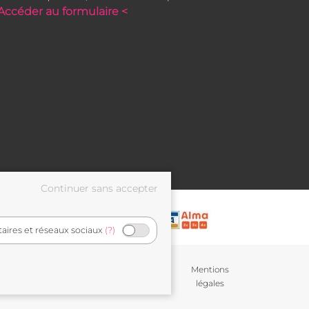
Accéder au formulaire <
taires et réseaux sociaux
(?)
Conditions générales de
Mentions
vente
légales