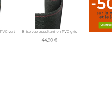
PVC vert bronze (10 x 1 m)
Brise vue occultant en PVC gris anthracite (10 x 1 m
44,90 €