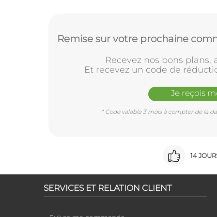
Remise sur votre prochaine comm
Recevez nos bons plans, a
Et recevez un code de réducti
Je reçois 
* Code valable 3 mois à compter de la dat
14 JOU
SERVICES ET RELATION CLIENT