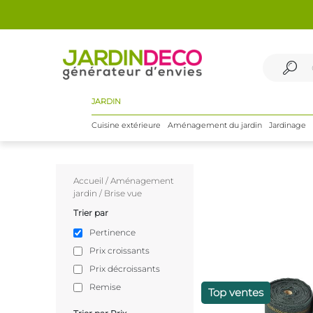
JARDIN
Cuisine extérieure
Aménagement du jardin
Jardinage
Accueil
/
Aménagement
jardin
/
Brise vue
Trier par
Pertinence
Prix croissants
Prix décroissants
Remise
Top ventes