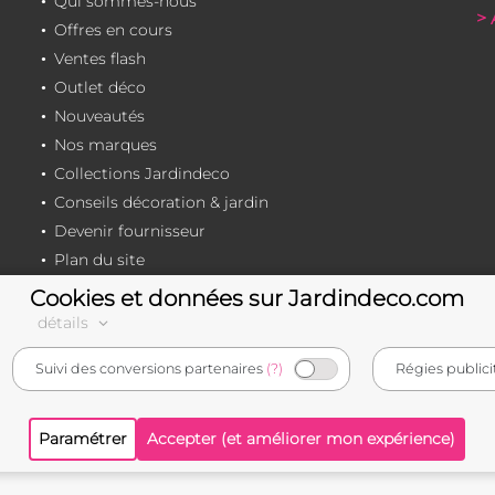
Qui sommes-nous
> 
Offres en cours
Ventes flash
Outlet déco
Nouveautés
Nos marques
Collections Jardindeco
Conseils décoration & jardin
Devenir fournisseur
Plan du site
Cookies et données sur Jardindeco.com
détails
e-commerçant français
Suivi des conversions partenaires
(?)
Régies publici