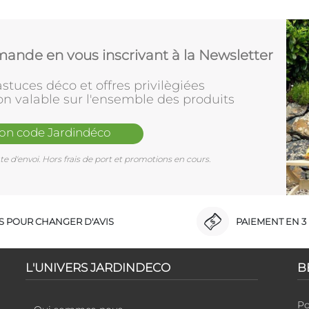
ande en vous inscrivant à la Newsletter
stuces déco et offres privilègiées
on valable sur l'ensemble des produits
mon code Jardindéco
e d'envoi. Hors frais de port et promotions en cours.
RS POUR CHANGER D'AVIS
PAIEMENT EN 3 
L'UNIVERS JARDINDECO
B
Po