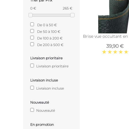
Trier par Prix
0 €
265 €
De 0 à 50 €
De 50 à 100 €
Brise vue occultant en 
De 100 à 200 €
De 200 à 500 €
39,90 €
Livraison prioritaire
Livraison prioritaire
Livraison incluse
Livraison incluse
Nouveauté
Nouveauté
En promotion