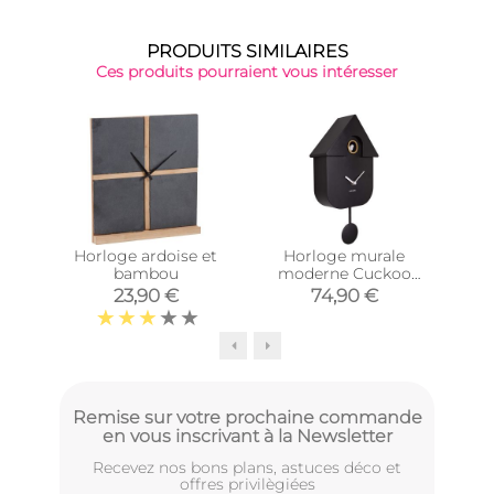
PRODUITS SIMILAIRES
Ces produits pourraient vous intéresser
Horloge ardoise et
Horloge murale
Ho
bambou
moderne Cuckoo
bo
(Noir)
23,90 €
74,90 €
Remise sur votre prochaine commande
en vous inscrivant à la Newsletter
Recevez nos bons plans, astuces déco et
offres privilègiées