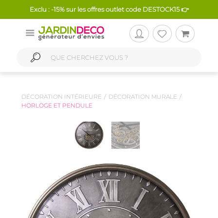
Exclu : -15% sur les offres outlet code DESTOCK15 👉
DÉCORATION INTÉRIEURE
DÉCORATION MURALE
HORLOGE ET PENDULE