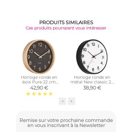
PRODUITS SIMILAIRES
Ces produits pourraient vous intéresser
Horloge ronde en
Horloge ronde en
Ho
bois Pure 22 cm
métal New classic 20
boi
(Noir)
cm (Blanc)
42,90 €
38,90 €
Remise sur votre prochaine commande
en vous inscrivant à la Newsletter