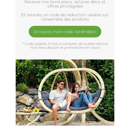
Recevez nos bons plans, astuces déco et
offres privilègiées
Et recevez un code de réduction valable sur
l'ensemble des produits
Je reçois mon code Jardindéco
* Code valable 3 mois à compter de la date d'envoi.
Hors frais de port et promotions en cours.