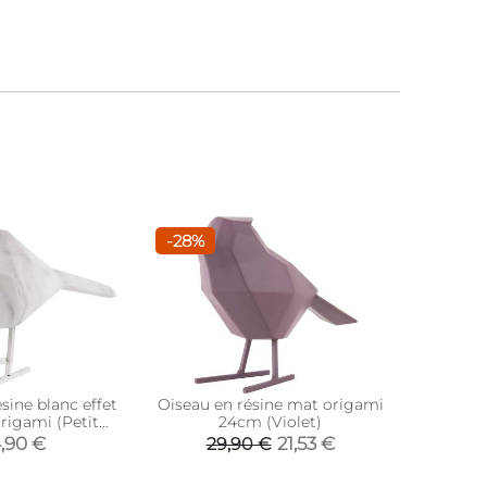
-28%
sine blanc effet
Oiseau en résine mat origami
Oiseau e
rigami (Petit
24cm (Violet)
dèle)
,90 €
21,53 €
29,90 €