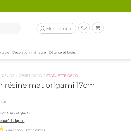
Mon compte
a table
Décoration intérieure
Détente et loisirs
ÉRIEURE
OBJET DÉCO
STATUETTE DÉCO
n résine mat origami 17cm
0510
noir mat origami
aractéristiques
1 avis dont 0 sur ce coloris