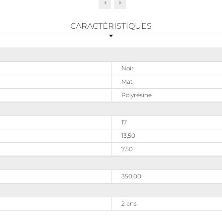
CARACTÉRISTIQUES
Noir
Mat
Polyrésine
17
13,50
7,50
350,00
2 ans