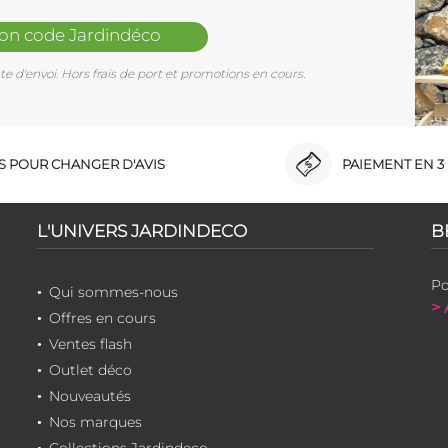
mon code Jardindéco
e d'envoi. Hors frais de port et promotions en cours.
RS POUR CHANGER D'AVIS
PAIEMENT EN 3 
L'UNIVERS JARDINDECO
B
Po
Qui sommes-nous
> 
Offres en cours
Ventes flash
Outlet déco
Nouveautés
Nos marques