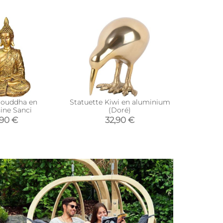
Bouddha en
Statuette Kiwi en aluminium
Statuet
sine Sanci
(Doré)
polyrésin
,90 €
32,90 €