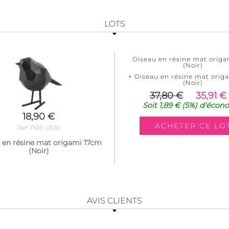
LOTS
Oiseau en résine mat orig
(Noir)
+ Oiseau en résine mat orig
(Noir)
37,80 €
35,91 €
Soit
1,89 €
(5%)
d'écon
18,90 €
Ref. PRE-0510
 en résine mat origami 17cm
(Noir)
AVIS CLIENTS