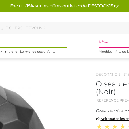
Exclu : -15% sur les offres outlet code DESTOCK15 👉
DÉCO
Animalerie
Le monde des enfants
Meubles
Arts de l
DÉCORATION INT
Oiseau e
(Noir)
REFERENCE PRE-
Oiseau en résine 
voir toutes les c