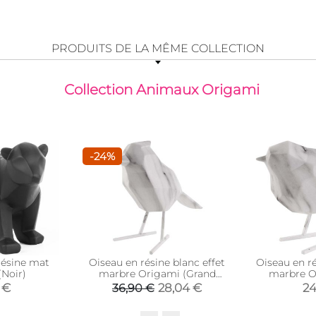
PRODUITS DE LA MÊME COLLECTION
Collection Animaux Origami
-24%
résine mat
Oiseau en résine blanc effet
Oiseau en ré
(Noir)
marbre Origami (Grand
marbre O
modèle)
mo
 €
28,04 €
24
36,90 €