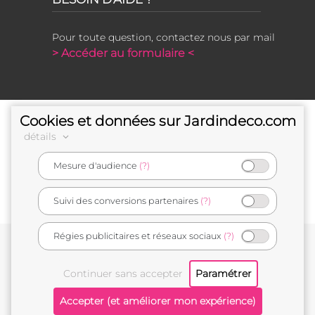
Pour toute question, contactez nous par mail
> Accéder au formulaire <
Cookies et données sur Jardindeco.com
détails
Mesure d'audience
(?)
e-commerçant français
Suivi des conversions partenaires
(?)
Régies publicitaires et réseaux sociaux
(?)
Conditions générales de vente