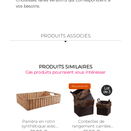
Choisissez la/les version.s qui correspond.ent à
vos besoins
.
PRODUITS ASSOCIÉS
PRODUITS SIMILAIRES
Ces produits pourraient vous intéresser
Nouveauté
Lot
de 3
Panière en rotin
Corbeilles de
Co
synthétique avec
rangement carrées
mét
passe-main
avec fourrure