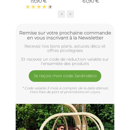
19,90 €
61,90 €
(Longueur 40cm)
synthétique (Lot de 3)
Remise sur votre prochaine commande
en vous inscrivant à la Newsletter
Recevez nos bons plans, astuces déco et
offres privilègiées
Et recevez un code de réduction valable sur
l'ensemble des produits
Je reçois mon code Jardindéco
* Code valable 3 mois à compter de la date d'envoi.
Hors frais de port et promotions en cours.