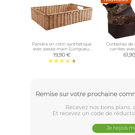
Panière en rotin synthétique
Corbeilles d
avec passe-main (Longueur
carrées ave
40cm)
synthétique 
19,90 €
61,9
Remise sur votre prochaine comm
Recevez nos bons plans, a
Et recevez un code de réducti
Je reçois 