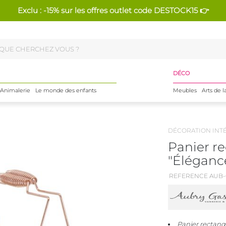
Exclu : -15% sur les offres outlet code DESTOCK15 👉
DÉCO
Animalerie
Le monde des enfants
Meubles
Arts de l
DÉCORATION INT
Panier re
"Éléganc
REFERENCE AUB-
Panier rectang