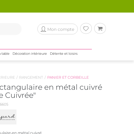
Mon compte
a table
Décoration intérieure
Détente et loisirs
ÉRIEURE
RANGEMENT
PANIER ET CORBEILLE
ctangulaire en métal cuivré
e Cuivrée"
6605
ulaire en métal cuivré