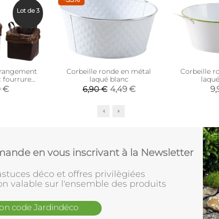
Lot de 3
e rangement
Corbeille ronde en métal
Corbeille 
c fourrure
laqué blanc
laqué
(Lot de 3)
0 €
4,49 €
9,
6,90 €
ande en vous inscrivant à la Newsletter
stuces déco et offres privilègiées
on valable sur l'ensemble des produits
mon code Jardindéco