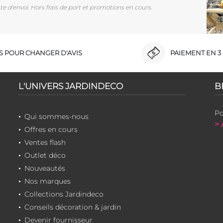
e d'envoi. Hors frais de port et promotions en cours.
RS POUR CHANGER D'AVIS
PAIEMENT EN 3 
L'UNIVERS JARDINDECO
B
Po
Qui sommes-nous
> 
Offres en cours
Ventes flash
Outlet déco
Nouveautés
Nos marques
Collections Jardindeco
Conseils décoration & jardin
Devenir fournisseur