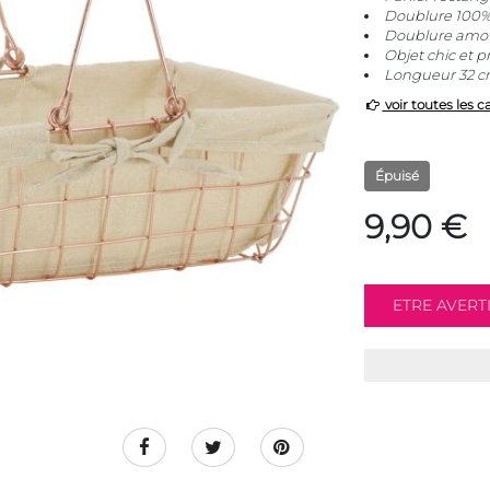
Doublure 100% 
Doublure amovi
Objet chic et 
Longueur 32 cm
voir toutes les c
Épuisé
9,90 €