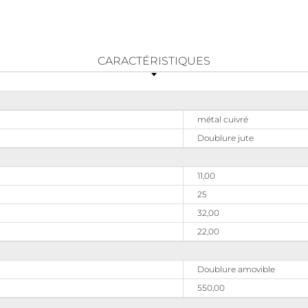
CARACTÉRISTIQUES
métal cuivré
Doublure jute
11,00
25
32,00
22,00
Doublure amovible
550,00