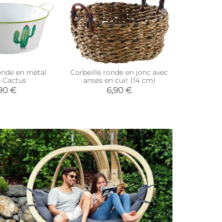
ronde en métal
Corbeille ronde en jonc avec
Sac de ran
 Cactus
anses en cuir (14 cm)
c
90 €
6,90 €